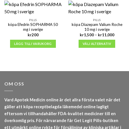
PILLS
PILLS
köpa Efedrin SOPHARMA 50
köpa Diazepam Valium Roche
mg i sverige
10 mg i sverige
Prisinter
kr
200
kr
1,500
–
kr
11,000
kr1,500
till
LÄGG TILL I VARUKORG
VÄLJ ALTERNATIV
kr11,00
OM OSS
Vard Apotek Medicin online är det allra första valet när det
gäller att köpa receptbelagda läkemedel online lagligt
eftersom vi tillhandahåller FDA-kvalitet mediciner till en
överkomlig pris. För närvarande får Get Legit Pills-butiken
ett utmärkt online rykte för försäljning av kliniska artiklar i