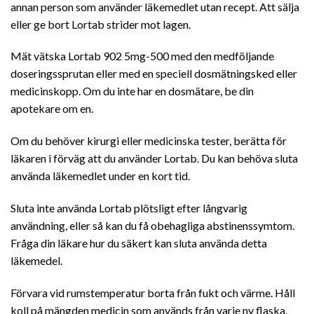
annan person som använder läkemedlet utan recept. Att sälja
eller ge bort Lortab strider mot lagen.
Mät vätska Lortab 902 5mg-500 med den medföljande
doseringssprutan eller med en speciell dosmätningsked eller
medicinskopp. Om du inte har en dosmätare, be din
apotekare om en.
Om du behöver kirurgi eller medicinska tester, berätta för
läkaren i förväg att du använder Lortab. Du kan behöva sluta
använda läkemedlet under en kort tid.
Sluta inte använda Lortab plötsligt efter långvarig
användning, eller så kan du få obehagliga abstinenssymtom.
Fråga din läkare hur du säkert kan sluta använda detta
läkemedel.
Förvara vid rumstemperatur borta från fukt och värme. Håll
koll på mängden medicin som används från varje ny flaska.