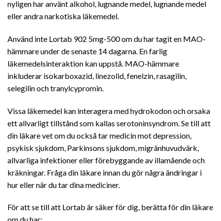
nyligen har använt alkohol, lugnande medel, lugnande medel
eller andra narkotiska läkemedel.
Använd inte Lortab 902 5mg-500 om du har tagit en MAO-
hämmare under de senaste 14 dagarna. En farlig
läkemedelsinteraktion kan uppstå. MAO-hämmare
inkluderar isokarboxazid, linezolid, fenelzin, rasagilin,
selegilin och tranylcypromin.
Vissa läkemedel kan interagera med hydrokodon och orsaka
ett allvarligt tillstånd som kallas serotoninsyndrom. Se till att
din läkare vet om du också tar medicin mot depression,
psykisk sjukdom, Parkinsons sjukdom, migränhuvudvärk,
allvarliga infektioner eller förebyggande av illamående och
kräkningar. Fråga din läkare innan du gör några ändringar i
hur eller när du tar dina mediciner.
För att se till att Lortab är säker för dig, berätta för din läkare
om du har: