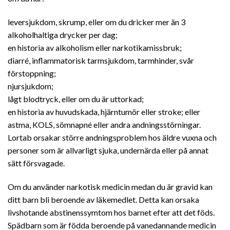
leversjukdom, skrump, eller om du dricker mer än 3
alkoholhaltiga drycker per dag;
en historia av alkoholism eller narkotikamissbruk;
diarré, inflammatorisk tarmsjukdom, tarmhinder, svår
förstoppning;
njursjukdom;
lågt blodtryck, eller om du är uttorkad;
en historia av huvudskada, hjärntumör eller stroke; eller
astma, KOLS, sömnapné eller andra andningsstörningar.
Lortab orsakar större andningsproblem hos äldre vuxna och
personer som är allvarligt sjuka, undernärda eller på annat
sätt försvagade.
Om du använder narkotisk medicin medan du är gravid kan
ditt barn bli beroende av läkemedlet. Detta kan orsaka
livshotande abstinenssymtom hos barnet efter att det föds.
Spädbarn som är födda beroende på vanedannande medicin