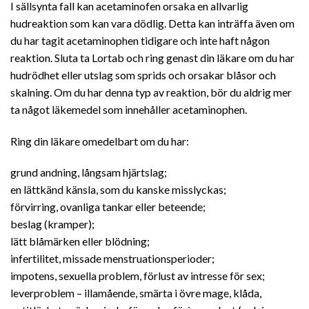
I sällsynta fall kan acetaminofen orsaka en allvarlig
hudreaktion som kan vara dödlig. Detta kan inträffa även om
du har tagit acetaminophen tidigare och inte haft någon
reaktion. Sluta ta Lortab och ring genast din läkare om du har
hudrödhet eller utslag som sprids och orsakar blåsor och
skalning. Om du har denna typ av reaktion, bör du aldrig mer
ta något läkemedel som innehåller acetaminophen.
Ring din läkare omedelbart om du har:
grund andning, långsam hjärtslag;
en lättkänd känsla, som du kanske misslyckas;
förvirring, ovanliga tankar eller beteende;
beslag (kramper);
lätt blåmärken eller blödning;
infertilitet, missade menstruationsperioder;
impotens, sexuella problem, förlust av intresse för sex;
leverproblem – illamående, smärta i övre mage, klåda,