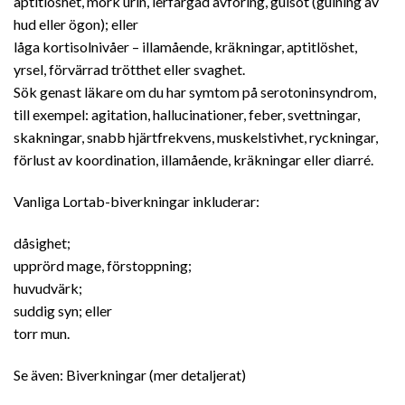
aptitlöshet, mörk urin, lerfärgad avföring, gulsot (gulning av
hud eller ögon); eller
låga kortisolnivåer – illamående, kräkningar, aptitlöshet,
yrsel, förvärrad trötthet eller svaghet.
Sök genast läkare om du har symtom på serotoninsyndrom,
till exempel: agitation, hallucinationer, feber, svettningar,
skakningar, snabb hjärtfrekvens, muskelstivhet, ryckningar,
förlust av koordination, illamående, kräkningar eller diarré.
Vanliga Lortab-biverkningar inkluderar:
dåsighet;
upprörd mage, förstoppning;
huvudvärk;
suddig syn; eller
torr mun.
Se även: Biverkningar (mer detaljerat)