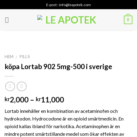
Skip
E-post:: info@leapotek.com
to
content
0
HEM
PILLS
/
köpa Lortab 902 5mg-500 i sverige
Prisintervall:
2,000
–
11,000
kr
kr
kr2,000
Lortab innehåller en kombination av acetaminofen och
till
hydrokodon. Hydrocodone är en opioid smärtmedicin. En
kr11,000
opioid kallas ibland för narkotika. Acetaminophen är en
mindre potent smärtstillande medel som ökar effekten av