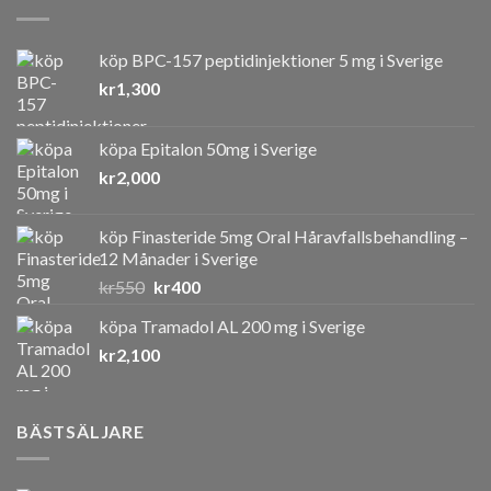
köp BPC-157 peptidinjektioner 5 mg i Sverige
kr
1,300
köpa Epitalon 50mg i Sverige
kr
2,000
köp Finasteride 5mg Oral Håravfallsbehandling –
12 Månader i Sverige
Det
Det
kr
550
kr
400
ursprungliga
nuvarande
köpa Tramadol AL 200 mg i Sverige
priset
priset
kr
2,100
var:
är:
kr550.
kr400.
BÄSTSÄLJARE