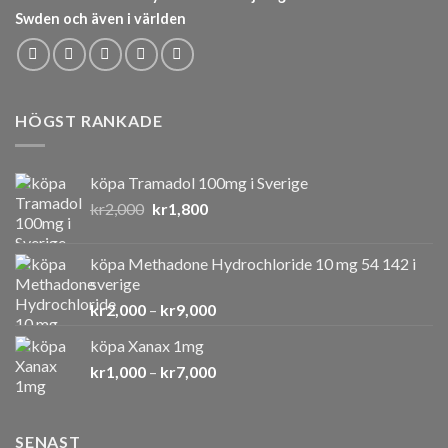
Swden och även i världen
HÖGST RANKADE
köpa Tramadol 100mg i Sverige
Det
Det
kr
2,000
kr
1,800
ursprungliga
nuvarande
priset
priset
köpa Methadone Hydrochloride 10 mg 54 142 i
var:
är:
sverige
kr2,000.
kr1,800.
Prisintervall:
kr
2,000
–
kr
9,000
kr2,000
köpa Xanax 1mg
till
Prisintervall:
kr
1,000
–
kr
7,000
kr9,000
kr1,000
till
kr7,000
SENAST