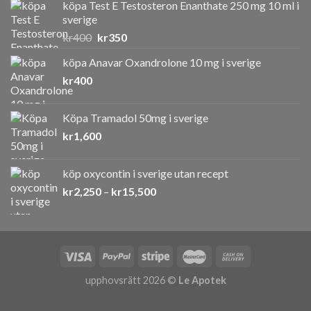
köpa Test E Testosteron Enanthate 250 mg 10 ml i
sverige
Det
Det
kr
400
kr
350
ursprungliga
nuvarande
köpa Anavar Oxandrolone 10 mg i sverige
priset
priset
kr
400
var:
är:
kr400.
kr350.
Köpa Tramadol 50mg i sverige
kr
1,600
köp oxycontin i sverige utan recept
Prisintervall:
kr
2,250
–
kr
15,500
kr2,250
till
kr15,500
upphovsrätt 2026 ©
Le Apotek