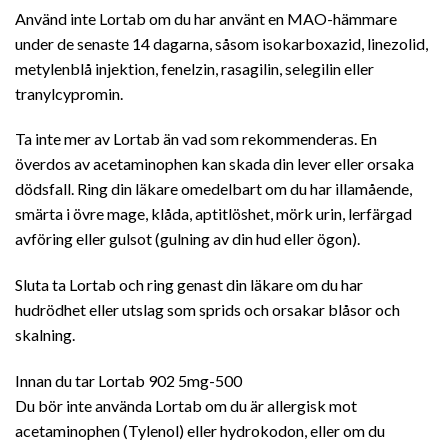
Använd inte Lortab om du har använt en MAO-hämmare
under de senaste 14 dagarna, såsom isokarboxazid, linezolid,
metylenblå injektion, fenelzin, rasagilin, selegilin eller
tranylcypromin.
Ta inte mer av Lortab än vad som rekommenderas. En
överdos av acetaminophen kan skada din lever eller orsaka
dödsfall. Ring din läkare omedelbart om du har illamående,
smärta i övre mage, klåda, aptitlöshet, mörk urin, lerfärgad
avföring eller gulsot (gulning av din hud eller ögon).
Sluta ta Lortab och ring genast din läkare om du har
hudrödhet eller utslag som sprids och orsakar blåsor och
skalning.
Innan du tar Lortab 902 5mg-500
Du bör inte använda Lortab om du är allergisk mot
acetaminophen (Tylenol) eller hydrokodon, eller om du