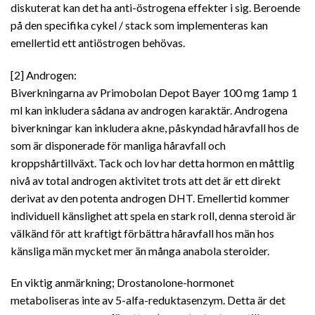
diskuterat kan det ha anti-östrogena effekter i sig. Beroende
på den specifika cykel / stack som implementeras kan
emellertid ett antiöstrogen behövas.
[2] Androgen:
Biverkningarna av Primobolan Depot Bayer 100 mg 1amp 1
ml kan inkludera sådana av androgen karaktär. Androgena
biverkningar kan inkludera akne, påskyndad håravfall hos de
som är disponerade för manliga håravfall och
kroppshårtillväxt. Tack och lov har detta hormon en måttlig
nivå av total androgen aktivitet trots att det är ett direkt
derivat av den potenta androgen DHT. Emellertid kommer
individuell känslighet att spela en stark roll, denna steroid är
välkänd för att kraftigt förbättra håravfall hos män hos
känsliga män mycket mer än många anabola steroider.
En viktig anmärkning; Drostanolone-hormonet
metaboliseras inte av 5-alfa-reduktasenzym. Detta är det