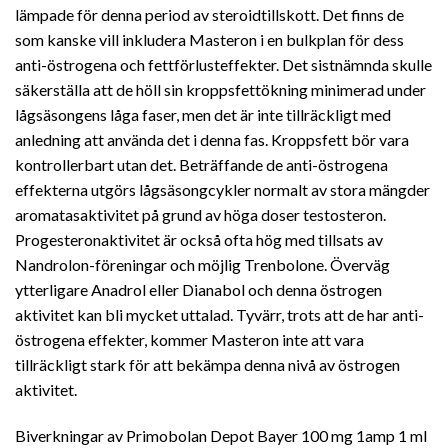
lämpade för denna period av steroidtillskott. Det finns de
som kanske vill inkludera Masteron i en bulkplan för dess
anti-östrogena och fettförlusteffekter. Det sistnämnda skulle
säkerställa att de höll sin kroppsfettökning minimerad under
lågsäsongens låga faser, men det är inte tillräckligt med
anledning att använda det i denna fas. Kroppsfett bör vara
kontrollerbart utan det. Beträffande de anti-östrogena
effekterna utgörs lågsäsongcykler normalt av stora mängder
aromatasaktivitet på grund av höga doser testosteron.
Progesteronaktivitet är också ofta hög med tillsats av
Nandrolon-föreningar och möjlig Trenbolone. Överväg
ytterligare Anadrol eller Dianabol och denna östrogen
aktivitet kan bli mycket uttalad. Tyvärr, trots att de har anti-
östrogena effekter, kommer Masteron inte att vara
tillräckligt stark för att bekämpa denna nivå av östrogen
aktivitet.
Biverkningar av Primobolan Depot Bayer 100 mg 1amp 1 ml