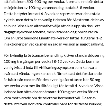
att falla inom 300-400 mg per vecka. Normalt innebär detta
en injektion av 100 mg varannan dag i totalt 6-8 veckor.
Detta betyder inte att 6-8 veckor representerar den totala
cykeln, men detta är en vanlig tidsram för Masteron-delen av
en bunt. Vissa kan alternativt välja att dela upp sin dos i ett
dagligt injektionsschema, men varannan dag borde räcka.
Om en Drostanolone Enanthate-version hittas, fungerar 1-2
injektioner per vecka, men en sådan version är något sällsynt.
För kvinnlig bröstcancerbehandling kräver standarddosering
100 mg tre gånger per vecka i 8-12 veckor. Detta kommer
vanligtvis att leda till viriliseringssymptom som kan vara
svåra att vända. Ingen kan dock förneka att det fortfarande
är bättre än cancer. För den kvinnliga idrottaren bör 50 mg
per vecka vara mer än tillräckligt för totalt 4-6 veckor. Vissa
kvinnor kan hitta doser närmare 100 mg per vecka för att
vara motiverade om de tolererar hormonet väl. Doser av
detta intervall bör vara kontrollerbara för de flesta kvinnor,