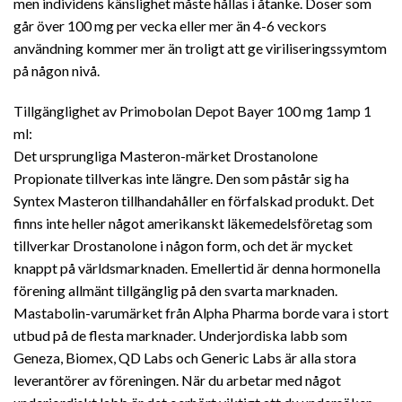
men individens känslighet måste hållas i åtanke. Doser som
går över 100 mg per vecka eller mer än 4-6 veckors
användning kommer mer än troligt att ge viriliseringssymtom
på någon nivå.
Tillgänglighet av Primobolan Depot Bayer 100 mg 1amp 1
ml:
Det ursprungliga Masteron-märket Drostanolone
Propionate tillverkas inte längre. Den som påstår sig ha
Syntex Masteron tillhandahåller en förfalskad produkt. Det
finns inte heller något amerikanskt läkemedelsföretag som
tillverkar Drostanolone i någon form, och det är mycket
knappt på världsmarknaden. Emellertid är denna hormonella
förening allmänt tillgänglig på den svarta marknaden.
Mastabolin-varumärket från Alpha Pharma borde vara i stort
utbud på de flesta marknader. Underjordiska labb som
Geneza, Biomex, QD Labs och Generic Labs är alla stora
leverantörer av föreningen. När du arbetar med något