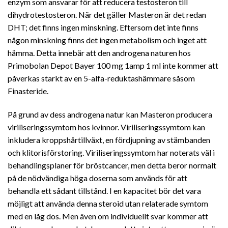
enzym som ansvarar för att reducera testosteron till
dihydrotestosteron. När det gäller Masteron är det redan
DHT; det finns ingen minskning. Eftersom det inte finns
någon minskning finns det ingen metabolism och inget att
hämma. Detta innebär att den androgena naturen hos
Primobolan Depot Bayer 100 mg 1amp 1 ml inte kommer att
påverkas starkt av en 5-alfa-reduktashämmare såsom
Finasteride.
På grund av dess androgena natur kan Masteron producera
viriliseringssymtom hos kvinnor. Viriliseringssymtom kan
inkludera kroppshårtillväxt, en fördjupning av stämbanden
och klitorisförstoring. Viriliseringssymtom har noterats väl i
behandlingsplaner för bröstcancer, men detta beror normalt
på de nödvändiga höga doserna som används för att
behandla ett sådant tillstånd. I en kapacitet bör det vara
möjligt att använda denna steroid utan relaterade symtom
med en låg dos. Men även om individuellt svar kommer att