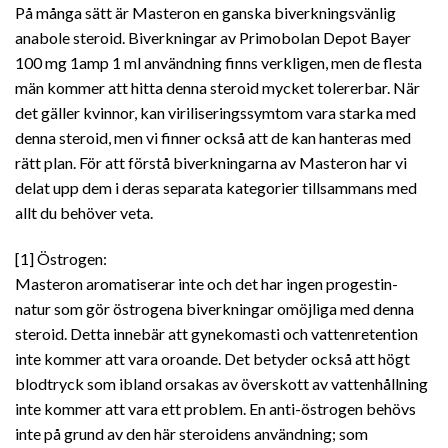
På många sätt är Masteron en ganska biverkningsvänlig
anabole steroid. Biverkningar av Primobolan Depot Bayer
100 mg 1amp 1 ml användning finns verkligen, men de flesta
män kommer att hitta denna steroid mycket tolererbar. När
det gäller kvinnor, kan viriliseringssymtom vara starka med
denna steroid, men vi finner också att de kan hanteras med
rätt plan. För att förstå biverkningarna av Masteron har vi
delat upp dem i deras separata kategorier tillsammans med
allt du behöver veta.
[1] Östrogen:
Masteron aromatiserar inte och det har ingen progestin-
natur som gör östrogena biverkningar omöjliga med denna
steroid. Detta innebär att gynekomasti och vattenretention
inte kommer att vara oroande. Det betyder också att högt
blodtryck som ibland orsakas av överskott av vattenhållning
inte kommer att vara ett problem. En anti-östrogen behövs
inte på grund av den här steroidens användning; som