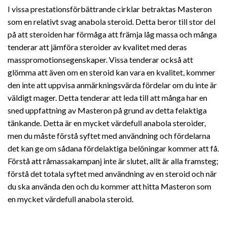
I vissa prestationsförbättrande cirklar betraktas Masteron
som en relativt svag anabola steroid. Detta beror till stor del
på att steroiden har förmåga att främja låg massa och många
tenderar att jämföra steroider av kvalitet med deras
masspromotionsegenskaper. Vissa tenderar också att
glömma att även om en steroid kan vara en kvalitet, kommer
den inte att uppvisa anmärkningsvärda fördelar om du inte är
väldigt mager. Detta tenderar att leda till att många har en
sned uppfattning av Masteron på grund av detta felaktiga
tänkande. Detta är en mycket värdefull anabola steroider,
men du måste förstå syftet med användning och fördelarna
det kan ge om sådana fördelaktiga belöningar kommer att få.
Förstå att råmassakampanj inte är slutet, allt är alla framsteg;
förstå det totala syftet med användning av en steroid och när
du ska använda den och du kommer att hitta Masteron som
en mycket värdefull anabola steroid.