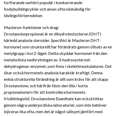
fortfarande oerhört populär i konkurrerande
bodybuildingcykler och anses ofta nödvändig för
tävlingsförberedelser.
Masteron-funktioner och drag:
Drostanolonpropionat är en dihydrotestosteron (DHT)
härledd anabola steroider. Specifikt är Masteron DHT-
hormonet som strukturellt har förändrats genom tillsats av en
metylgrupp i kol 2-läget. Detta skyddar hormonet från den
metaboliska nedbrytningen av 3-hydroxysteroid-
dehydrogenas-enzymet, som finns i skelettmuskulaturen. Det
ökar också hormonets anabola karaktär kraftigt. Denna
enkla strukturella förändring är allt som krävs för att skapa
Drostanolone, och härifrån fästs den lilla / korta
propionatestern för att kontrollera hormonets
frisättningstid. Drostanolone Enanthate kan också hittas
genom några underjordiska laboratorier, som inte behöver
injiceras lika ofta, men det är något sällsynt jämfört med