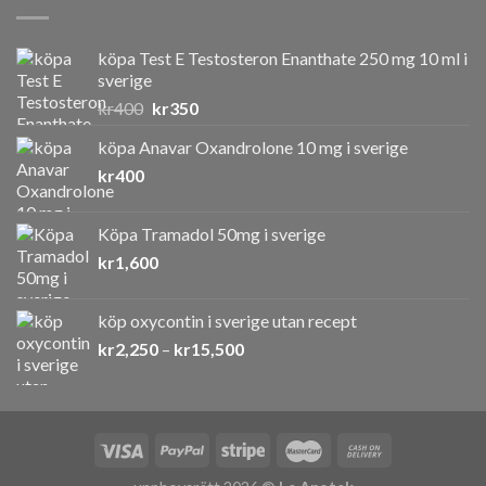
köpa Test E Testosteron Enanthate 250 mg 10 ml i
sverige
Det
Det
kr
400
kr
350
ursprungliga
nuvarande
köpa Anavar Oxandrolone 10 mg i sverige
priset
priset
kr
400
var:
är:
kr400.
kr350.
Köpa Tramadol 50mg i sverige
kr
1,600
köp oxycontin i sverige utan recept
Prisintervall:
kr
2,250
–
kr
15,500
kr2,250
till
kr15,500