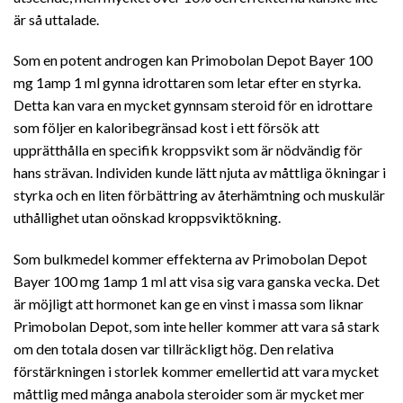
är så uttalade.
Som en potent androgen kan Primobolan Depot Bayer 100
mg 1amp 1 ml gynna idrottaren som letar efter en styrka.
Detta kan vara en mycket gynnsam steroid för en idrottare
som följer en kaloribegränsad kost i ett försök att
upprätthålla en specifik kroppsvikt som är nödvändig för
hans strävan. Individen kunde lätt njuta av måttliga ökningar i
styrka och en liten förbättring av återhämtning och muskulär
uthållighet utan oönskad kroppsviktökning.
Som bulkmedel kommer effekterna av Primobolan Depot
Bayer 100 mg 1amp 1 ml att visa sig vara ganska vecka. Det
är möjligt att hormonet kan ge en vinst i massa som liknar
Primobolan Depot, som inte heller kommer att vara så stark
om den totala dosen var tillräckligt hög. Den relativa
förstärkningen i storlek kommer emellertid att vara mycket
måttlig med många anabola steroider som är mycket mer