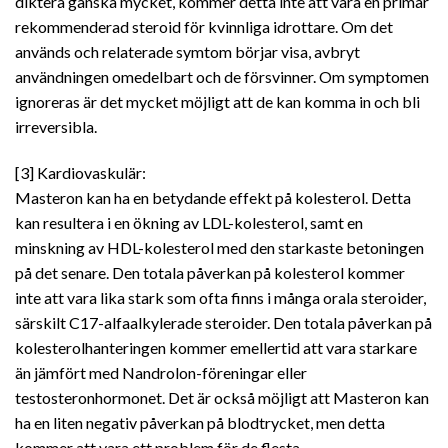
diktera ganska mycket, kommer detta inte att vara en primär
rekommenderad steroid för kvinnliga idrottare. Om det
används och relaterade symtom börjar visa, avbryt
användningen omedelbart och de försvinner. Om symptomen
ignoreras är det mycket möjligt att de kan komma in och bli
irreversibla.
[3] Kardiovaskulär:
Masteron kan ha en betydande effekt på kolesterol. Detta
kan resultera i en ökning av LDL-kolesterol, samt en
minskning av HDL-kolesterol med den starkaste betoningen
på det senare. Den totala påverkan på kolesterol kommer
inte att vara lika stark som ofta finns i många orala steroider,
särskilt C17-alfaalkylerade steroider. Den totala påverkan på
kolesterolhanteringen kommer emellertid att vara starkare
än jämfört med Nandrolon-föreningar eller
testosteronhormonet. Det är också möjligt att Masteron kan
ha en liten negativ påverkan på blodtrycket, men detta
kommer att vara ett problem för de flesta.