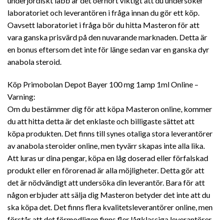
underjordiskt labb är det oerhört viktigt att du undersöker
laboratoriet och leverantören i fråga innan du gör ett köp.
Oavsett laboratoriet i fråga bör du hitta Masteron för att
vara ganska prisvärd på den nuvarande marknaden. Detta är
en bonus eftersom det inte för länge sedan var en ganska dyr
anabola steroid.
Köp Primobolan Depot Bayer 100 mg 1amp 1ml Online –
Varning:
Om du bestämmer dig för att köpa Masteron online, kommer
du att hitta detta är det enklaste och billigaste sättet att
köpa produkten. Det finns till synes otaliga stora leverantörer
av anabola steroider online, men tyvärr skapas inte alla lika.
Att luras ur dina pengar, köpa en låg doserad eller förfalskad
produkt eller en förorenad är alla möjligheter. Detta gör att
det är nödvändigt att undersöka din leverantör. Bara för att
någon erbjuder att sälja dig Masteron betyder det inte att du
ska köpa det. Det finns flera kvalitetsleverantörer online, men
förstår att det förmodligen finns fler lågklassiga leverantörer