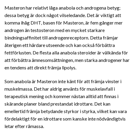
Masteron har relativt låga anabola och androgena betyg;
dessa betyg är dock något vilseledande. Det är viktigt att
komma ihåg DHT, basen för Masteron, är fem gånger mer
androgen än testosteron med en mycket starkare
bindningsaffinitet till androgenreceptorn. Detta främjar
återigen ett hårdare utseende och kan också förbättra
fettförlusten. De flesta alla anabola steroider är välkända för
att förbättra ämnesomsättningen, men starka androgener har
en tendens att direkt främja lipolys.
Som anabola är Masteron inte känt för att främja vinster i
muskelmassa. Det har aldrig använts för muskelavfall i
terapeutisk mening och kommer nästan alltid att finnas i
skärande planer bland prestandat idrottare. Det kan
emellertid främja betydande styrkor i styrka, vilket kan vara
fördelaktigt för en idrottare som kanske inte nödvändigtvis
letar efter råmassa.