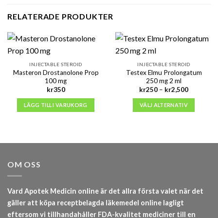
RELATERADE PRODUKTER
INJECTABLE STEROID
INJECTABLE STEROID
Masteron Drostanolone Prop
Testex Elmu Prolongatum
100 mg
250 mg 2 ml
Prisinterva
kr
350
kr
250
–
kr
2,500
kr250
till
LÄGG TILL I VARUKORG
VÄLJ ALTERNATIV
kr2,500
OM OSS
Vard Apotek Medicin online är det allra första valet när det
gäller att köpa receptbelagda läkemedel online lagligt
eftersom vi tillhandahåller FDA-kvalitet mediciner till en