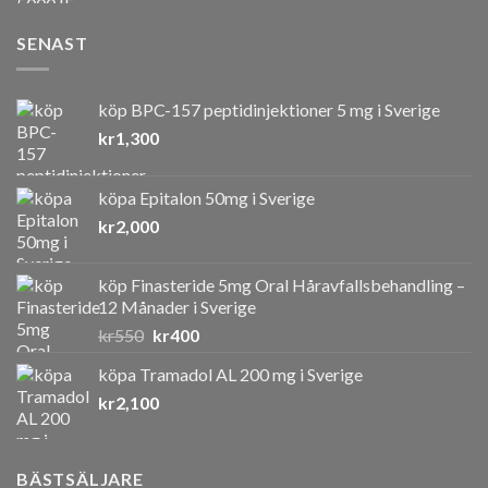
SENAST
köp BPC-157 peptidinjektioner 5 mg i Sverige
kr
1,300
köpa Epitalon 50mg i Sverige
kr
2,000
köp Finasteride 5mg Oral Håravfallsbehandling –
12 Månader i Sverige
Det
Det
kr
550
kr
400
ursprungliga
nuvarande
köpa Tramadol AL 200 mg i Sverige
priset
priset
kr
2,100
var:
är:
kr550.
kr400.
BÄSTSÄLJARE