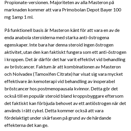
Propionate-versionen. Majoriteten av alla Masteron på
marknaden kommer att vara Primobolan Depot Bayer 100
mg 1amp 1 ml.
På funktionell basis är Masteron känt för att vara en av de
enda anabola steroiderna med starka anti-östrogena
egenskaper. Inte bara har denna steroid ingen östrogen
aktivitet, utan den kan faktiskt fungera som ett anti-östrogen
i kroppen. Det är därför det har varit effektivt vid behandling
av bröstcancer. Faktum är att kombinationen av Masteron
och Nolvadex (Tamoxifen Citrate) har visat sig vara mycket
effektivare än kemoterapi vid behandling av inoperabel
bröstcancer hos postmenopausala kvinnor. Detta gör det
också till en populär steroid bland kroppsbyggare eftersom
det faktiskt kan förbjuda behovet av ett antiöstrogen när det
används i rätt cykel. Detta kommer också att vara
fördelaktigt under skärfasen på grund av de härdande
effekterna det kan ge.