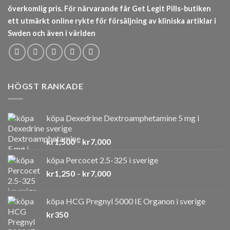
överkomlig pris. För närvarande får Get Legit Pills-butiken
ett utmärkt online rykte för försäljning av kliniska artiklar i
Swden och även i världen
HÖGST RANKADE
köpa Dexedrine Dextroamphetamine 5 mg i
sverige
Prisintervall:
kr
1,500
–
kr
7,000
kr1,500
köpa Percocet 2.5-325 i sverige
till
Prisintervall:
kr
1,250
–
kr
7,000
kr7,000
kr1,250
till
köpa HCG Pregnyl 5000 IE Organon i sverige
kr7,000
kr
350