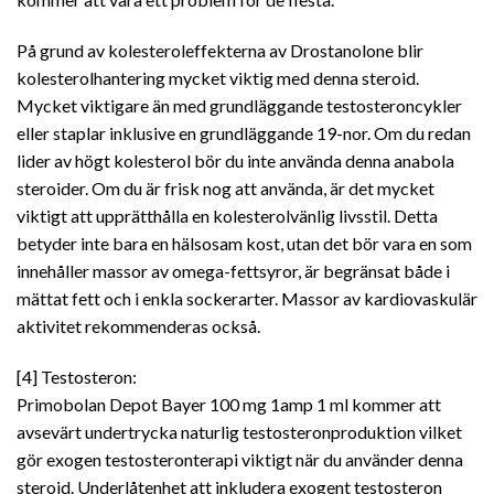
På grund av kolesteroleffekterna av Drostanolone blir
kolesterolhantering mycket viktig med denna steroid.
Mycket viktigare än med grundläggande testosteroncykler
eller staplar inklusive en grundläggande 19-nor. Om du redan
lider av högt kolesterol bör du inte använda denna anabola
steroider. Om du är frisk nog att använda, är det mycket
viktigt att upprätthålla en kolesterolvänlig livsstil. Detta
betyder inte bara en hälsosam kost, utan det bör vara en som
innehåller massor av omega-fettsyror, är begränsat både i
mättat fett och i enkla sockerarter. Massor av kardiovaskulär
aktivitet rekommenderas också.
[4] Testosteron:
Primobolan Depot Bayer 100 mg 1amp 1 ml kommer att
avsevärt undertrycka naturlig testosteronproduktion vilket
gör exogen testosteronterapi viktigt när du använder denna
steroid. Underlåtenhet att inkludera exogent testosteron