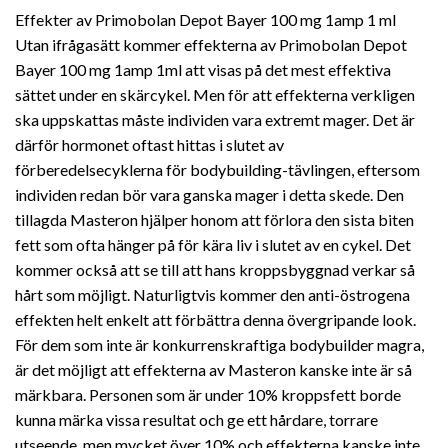
Effekter av Primobolan Depot Bayer 100 mg 1amp 1 ml
Utan ifrågasätt kommer effekterna av Primobolan Depot
Bayer 100 mg 1amp 1ml att visas på det mest effektiva
sättet under en skärcykel. Men för att effekterna verkligen
ska uppskattas måste individen vara extremt mager. Det är
därför hormonet oftast hittas i slutet av
förberedelsecyklerna för bodybuilding-tävlingen, eftersom
individen redan bör vara ganska mager i detta skede. Den
tillagda Masteron hjälper honom att förlora den sista biten
fett som ofta hänger på för kära liv i slutet av en cykel. Det
kommer också att se till att hans kroppsbyggnad verkar så
hårt som möjligt. Naturligtvis kommer den anti-östrogena
effekten helt enkelt att förbättra denna övergripande look.
För dem som inte är konkurrenskraftiga bodybuilder magra,
är det möjligt att effekterna av Masteron kanske inte är så
märkbara. Personen som är under 10% kroppsfett borde
kunna märka vissa resultat och ge ett hårdare, torrare
utseende, men mycket över 10% och effekterna kanske inte