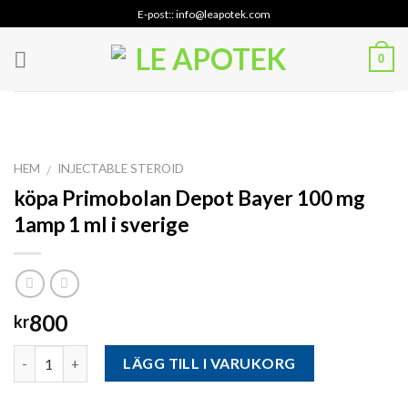
Skip
E-post:: info@leapotek.com
to
content
0
HEM
INJECTABLE STEROID
/
köpa Primobolan Depot Bayer 100 mg
1amp 1 ml i sverige
800
kr
Antal
LÄGG TILL I VARUKORG