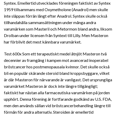
Syntex. Emellertid utvecklades föreningen faktiskt av Syntex
1959 tillsammans med Oxymetholone (Anadrol) men skulle
inte släppas förrän långt efter Anadrol. Syntex skulle också
tillhandahålla sammansättningen under många andra
varumärken som Masteril och Metormon bland andra, liksom
Drolban under licensen från Syntext till Lilly. Men Masteron
har förblivit det mest kännbara varumärket.
Test 600x Som ett terapeutiskt medel åtnjöt Masteron två
decennier av framgång i kampen mot avancerad inoperabel
bröstcancer hos postmenopausala kvinnor. Det skulle också
bli en populär skärande steroid bland kroppsbyggare, vilket
är där Masteron för närvarande är vanligast. Det ursprungliga
varumärket Masteron är dock inte längre tillgängligt;
faktiskt har nästan alla farmaceutiska varumärken på jorden
upphört. Denna förening är fortfarande godkänd av U.S. FDA,
men den används sällan vid bröstcancerbehandling längre till
förmån för andra alternativ. Steroiden är emellertid