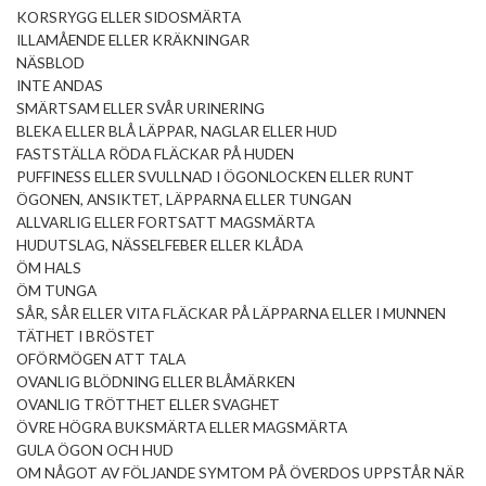
KORSRYGG ELLER SIDOSMÄRTA
ILLAMÅENDE ELLER KRÄKNINGAR
NÄSBLOD
INTE ANDAS
SMÄRTSAM ELLER SVÅR URINERING
BLEKA ELLER BLÅ LÄPPAR, NAGLAR ELLER HUD
FASTSTÄLLA RÖDA FLÄCKAR PÅ HUDEN
PUFFINESS ELLER SVULLNAD I ÖGONLOCKEN ELLER RUNT
ÖGONEN, ANSIKTET, LÄPPARNA ELLER TUNGAN
ALLVARLIG ELLER FORTSATT MAGSMÄRTA
HUDUTSLAG, NÄSSELFEBER ELLER KLÅDA
ÖM HALS
ÖM TUNGA
SÅR, SÅR ELLER VITA FLÄCKAR PÅ LÄPPARNA ELLER I MUNNEN
TÄTHET I BRÖSTET
OFÖRMÖGEN ATT TALA
OVANLIG BLÖDNING ELLER BLÅMÄRKEN
OVANLIG TRÖTTHET ELLER SVAGHET
ÖVRE HÖGRA BUKSMÄRTA ELLER MAGSMÄRTA
GULA ÖGON OCH HUD
OM NÅGOT AV FÖLJANDE SYMTOM PÅ ÖVERDOS UPPSTÅR NÄR