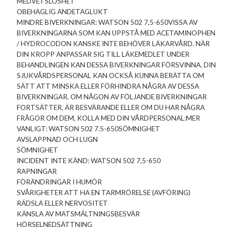
MEDVETSLÖSHET
OBEHAGLIG ANDETAGLUKT
MINDRE BIVERKNINGAR: WATSON 502 7,5-650VISSA AV
BIVERKNINGARNA SOM KAN UPPSTÅ MED ACETAMINOPHEN
/ HYDROCODON KANSKE INTE BEHÖVER LÄKARVÅRD. NÄR
DIN KROPP ANPASSAR SIG TILL LÄKEMEDLET UNDER
BEHANDLINGEN KAN DESSA BIVERKNINGAR FÖRSVINNA. DIN
SJUKVÅRDSPERSONAL KAN OCKSÅ KUNNA BERÄTTA OM
SÄTT ATT MINSKA ELLER FÖRHINDRA NÅGRA AV DESSA
BIVERKNINGAR. OM NÅGON AV FÖLJANDE BIVERKNINGAR
FORTSÄTTER, ÄR BESVÄRANDE ELLER OM DU HAR NÅGRA
FRÅGOR OM DEM, KOLLA MED DIN VÅRDPERSONAL:MER
VANLIGT: ​​WATSON 502 7.5-650SÖMNIGHET
AVSLAPPNAD OCH LUGN
SÖMNIGHET
INCIDENT INTE KÄND: WATSON 502 7,5-650
RAPNINGAR
FÖRÄNDRINGAR I HUMÖR
SVÅRIGHETER ATT HA EN TARMRÖRELSE (AVFÖRING)
RÄDSLA ELLER NERVOSITET
KÄNSLA AV MATSMÄLTNINGSBESVÄR
HÖRSELNEDSÄTTNING