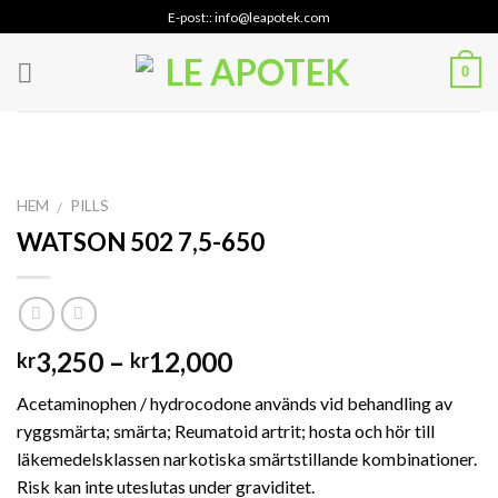
Skip
E-post:: info@leapotek.com
to
content
0
HEM
PILLS
/
WATSON 502 7,5-650
Prisintervall:
3,250
–
12,000
kr
kr
kr3,250
Acetaminophen / hydrocodone används vid behandling av
till
ryggsmärta; smärta; Reumatoid artrit; hosta och hör till
kr12,000
läkemedelsklassen narkotiska smärtstillande kombinationer.
Risk kan inte uteslutas under graviditet.