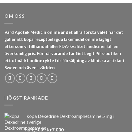
OM OSS
Vard Apotek Medicin online är det allra första valet när det
gäller att köpa receptbelagda läkemedel online lagligt
eftersom vi tillhandahåller FDA-kvalitet mediciner till en
överkomlig pris. För närvarande får Get Legit Pills-butiken
ett utmärkt online rykte för försäljning av kliniska artiklar i
Swden och även i världen
HÖGST RANKADE
köpa Dexedrine Dextroamphetamine 5 mg i
sverige
Prisintervall:
kr
1,500
–
kr
7,000