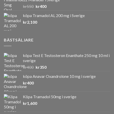
Det
Det
kr
550
kr
400
ursprungliga
nuvarande
köpa Tramadol AL 200 mg i Sverige
priset
priset
kr
2,100
var:
är:
kr550.
kr400.
BÄSTSÄLJARE
köpa Test E Testosteron Enanthate 250 mg 10 ml i
sverige
Det
Det
kr
400
kr
350
ursprungliga
nuvarande
köpa Anavar Oxandrolone 10 mg i sverige
priset
priset
kr
400
var:
är:
kr400.
kr350.
Köpa Tramadol 50mg i sverige
kr
1,600