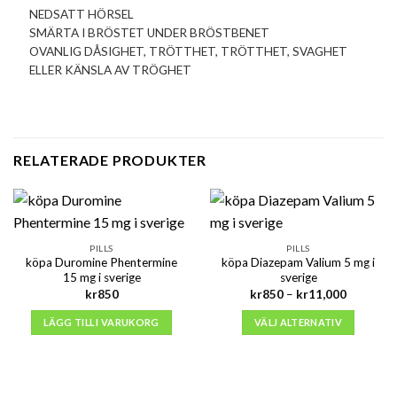
NEDSATT HÖRSEL
SMÄRTA I BRÖSTET UNDER BRÖSTBENET
OVANLIG DÅSIGHET, TRÖTTHET, TRÖTTHET, SVAGHET
ELLER KÄNSLA AV TRÖGHET
RELATERADE PRODUKTER
PILLS
PILLS
köpa Duromine Phentermine
köpa Diazepam Valium 5 mg i
15 mg i sverige
sverige
Prisinterv
kr
850
kr
850
–
kr
11,000
kr850
till
LÄGG TILL I VARUKORG
VÄLJ ALTERNATIV
kr11,000