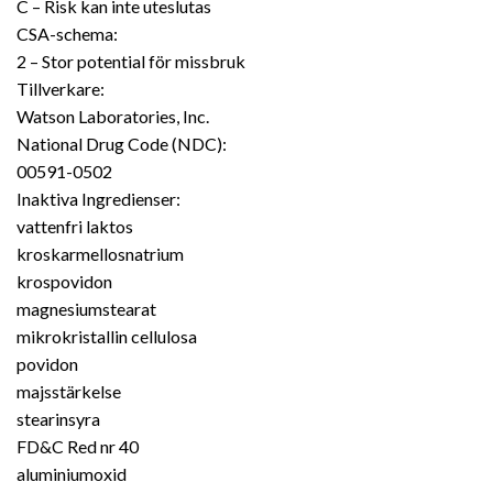
C – Risk kan inte uteslutas
CSA-schema:
2 – Stor potential för missbruk
Tillverkare:
Watson Laboratories, Inc.
National Drug Code (NDC):
00591-0502
Inaktiva Ingredienser:
vattenfri laktos
kroskarmellosnatrium
krospovidon
magnesiumstearat
mikrokristallin cellulosa
povidon
majsstärkelse
stearinsyra
FD&C Red nr 40
aluminiumoxid