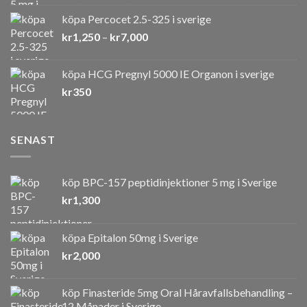
kr1,500
köpa Percocet 2.5-325 i sverige
till
Prisintervall:
kr
1,250
–
kr
7,000
kr7,000
kr1,250
till
köpa HCG Pregnyl 5000 IE Organon i sverige
kr7,000
kr
350
SENAST
köp BPC-157 peptidinjektioner 5 mg i Sverige
kr
1,300
köpa Epitalon 50mg i Sverige
kr
2,000
köp Finasteride 5mg Oral Håravfallsbehandling –
12 Månader i Sverige