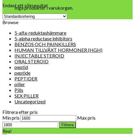
Endast ett sökresultat
Inga produkter i varukorgen.
Browse
5-alfa-reduktashämmare
5-alpha reductase inhibitors
BENZOS OCH PAINKILLERS
HUMAN TILLVÄXT HORMONER (HGH)
INJECTABLE STEROID
ORAL STEROID
peptid
peptide
PEPTIDER
piller
Pills
SEX PILLER
Uncategorized
Filtrera efter pris
Min pris
Max pris
Filtrera
Rea!