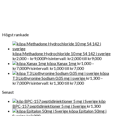
vi tillhandahåller FDA-kvalitet mediciner till en överkomlig pris.
För närvarande får Get Legit Pills-butiken ett utmärkt online
rykte för försäljning av kliniska artiklar i Swden och även i
världen
Högst rankade
köpa Methadone Hydrochloride 10 mg 54 142 i sverige
kr
2,000
–
kr
9,000
Prisintervall: kr2,000 till kr9,000
köpa Xanax 1mg
kr
1,000
–
kr
7,000
Prisintervall: kr1,000 till kr7,000
köpa
T3 Liothyronine Sodium 0.05 mg i sverige
kr
1,300
–
kr
7,000
Prisintervall: kr1,300 till kr7,000
Senast
köp
BPC-157 peptidinjektioner 5 mg i Sverige
kr
1,300
köpa Epitalon 50mg i
Sverige
kr
2,000