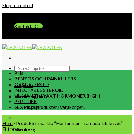
Skip to content
E-post:: info@leapotek.com
Kontakta Oss
E-post:: info@leapotek.com
Pills
BENZOS OCH PAINKILLERS
ORAL STEROID
Logga in
INJECTABLE STEROID
HUMAN TILLVÄXT HORMONER (HGH)
Varukorg /
kr
0
0
PEPTIDER
SEX PILLER
Inga produkter i varukorgen.
0
Hem
/
Produkter märkta ”Hur får man Tramadol utskrivet”
Filtrera
Varukorg