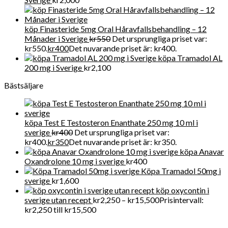
köp Finasteride 5mg Oral Håravfallsbehandling – 12
Månader i Sverige
kr
550
Det ursprungliga priset var:
kr550.
kr
400
Det nuvarande priset är: kr400.
köpa Tramadol AL
200 mg i Sverige
kr
2,100
Bästsäljare
köpa Test E Testosteron Enanthate 250 mg 10 ml i
sverige
kr
400
Det ursprungliga priset var:
kr400.
kr
350
Det nuvarande priset är: kr350.
köpa Anavar
Oxandrolone 10 mg i sverige
kr
400
Köpa Tramadol 50mg i
sverige
kr
1,600
köp oxycontin i
sverige utan recept
kr
2,250
–
kr
15,500
Prisintervall:
kr2,250 till kr15,500