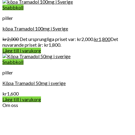
Snabbkoll
piller
köpa Tramadol 100mg i Sverige
kr
2,000
Det ursprungliga priset var: kr2,000.
kr
1,800
Det
nuvarande priset är: kr1,800.
Lägg till i varukorg
Snabbkoll
piller
Köpa Tramadol 50mg i sverige
kr
1,600
Lägg till i varukorg
Om oss
Vard Apotek Medicin online är det allra första valet när det
gäller att köpa receptbelagda läkemedel online lagligt eftersom