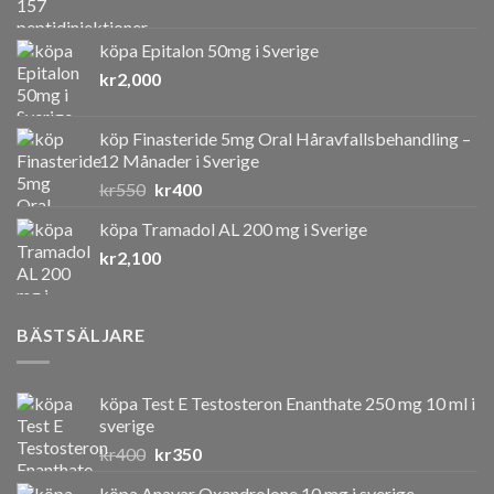
köpa Epitalon 50mg i Sverige
kr
2,000
köp Finasteride 5mg Oral Håravfallsbehandling –
12 Månader i Sverige
Det
Det
kr
550
kr
400
ursprungliga
nuvarande
köpa Tramadol AL 200 mg i Sverige
priset
priset
kr
2,100
var:
är:
kr550.
kr400.
BÄSTSÄLJARE
köpa Test E Testosteron Enanthate 250 mg 10 ml i
sverige
Det
Det
kr
400
kr
350
ursprungliga
nuvarande
köpa Anavar Oxandrolone 10 mg i sverige