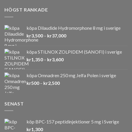
HÖGST RANKADE
köpa Dilaudide Hydromorphone 8 mg i sverige
Prisintervall:
kr
3,500
–
kr
37,000
kr3,500
till
köpa STILNOX ZOLPIDEM (SANOFI) i sverige
kr37,000
Prisintervall:
kr
1,350
–
kr
3,600
kr1,350
till
köpa Omnadren 250 mg Jelfa Polen i sverige
kr3,600
Prisintervall:
kr
500
–
kr
2,500
kr500
till
kr2,500
SENAST
köp BPC-157 peptidinjektioner 5 mg i Sverige
kr
1,300