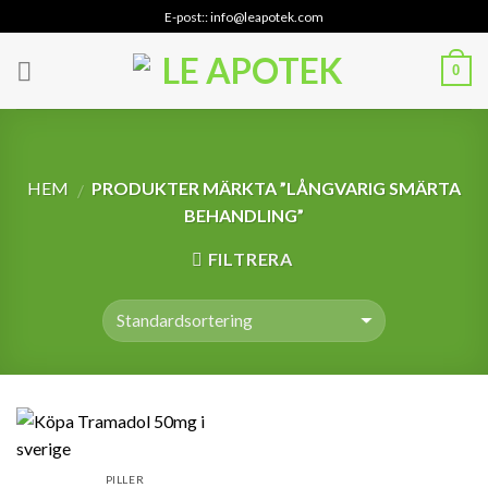
Skip
E-post:: info@leapotek.com
to
content
0
HEM
PRODUKTER MÄRKTA ”LÅNGVARIG SMÄRTA
/
BEHANDLING”
FILTRERA
PILLER