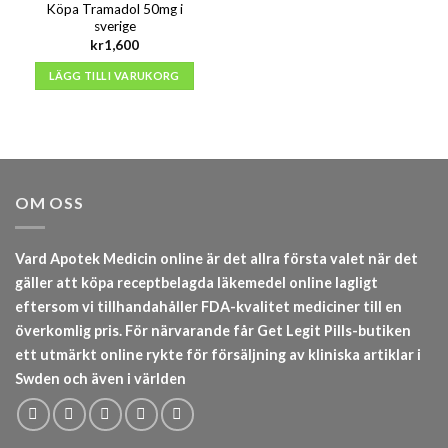
Köpa Tramadol 50mg i
sverige
kr
1,600
LÄGG TILL I VARUKORG
OM OSS
Vard Apotek Medicin online är det allra första valet när det
gäller att köpa receptbelagda läkemedel online lagligt
eftersom vi tillhandahåller FDA-kvalitet mediciner till en
överkomlig pris. För närvarande får Get Legit Pills-butiken
ett utmärkt online rykte för försäljning av kliniska artiklar i
Swden och även i världen