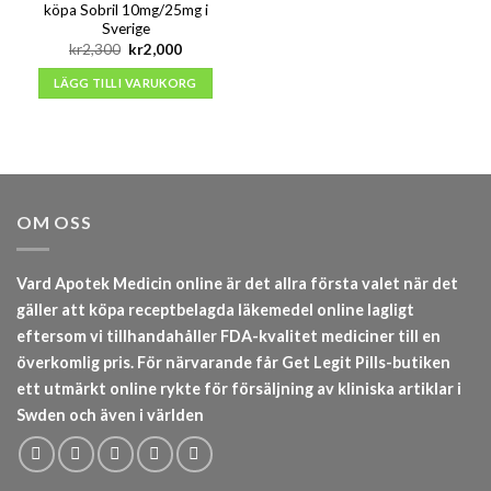
köpa Sobril 10mg/25mg i
Sverige
Det
Det
kr
2,300
kr
2,000
ursprungliga
nuvarande
priset
priset
LÄGG TILL I VARUKORG
var:
är:
kr2,300.
kr2,000.
OM OSS
Vard Apotek Medicin online är det allra första valet när det
gäller att köpa receptbelagda läkemedel online lagligt
eftersom vi tillhandahåller FDA-kvalitet mediciner till en
överkomlig pris. För närvarande får Get Legit Pills-butiken
ett utmärkt online rykte för försäljning av kliniska artiklar i
Swden och även i världen