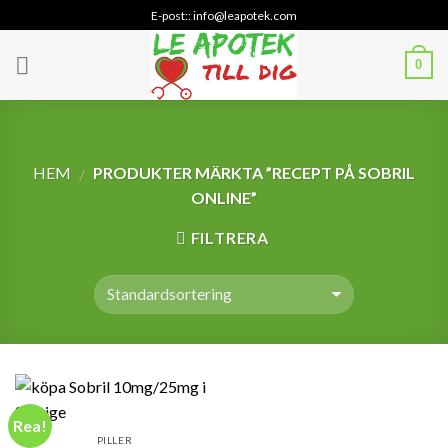
Skip
E-post:: info@leapotek.com
to
content
0
HEM
PRODUKTER MÄRKTA ”RECEPT PÅ SOBRIL
/
ONLINE”
FILTRERA
Rea!
PILLER