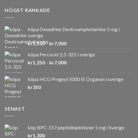
HÖGST RANKADE
köpa Dexedrine Dextroamphetamine 5 mg i
sverige
Prisintervall:
kr
1,500
–
kr
7,000
kr1,500
köpa Percocet 2.5-325 i sverige
till
Prisintervall:
kr
1,250
–
kr
7,000
kr7,000
kr1,250
till
köpa HCG Pregnyl 5000 IE Organon i sverige
kr7,000
kr
350
SENAST
köp BPC-157 peptidinjektioner 5 mg i Sverige
kr
1,300