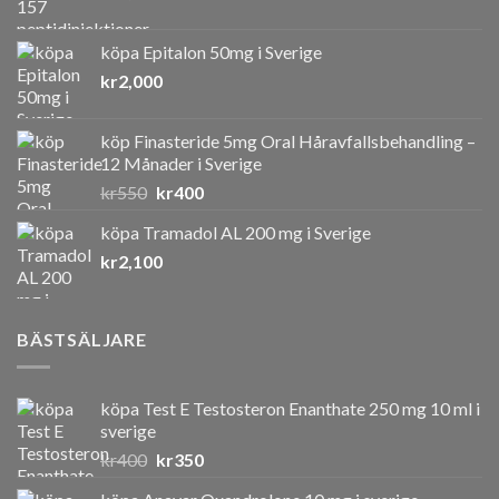
köpa Epitalon 50mg i Sverige
kr
2,000
köp Finasteride 5mg Oral Håravfallsbehandling –
12 Månader i Sverige
Det
Det
kr
550
kr
400
ursprungliga
nuvarande
köpa Tramadol AL 200 mg i Sverige
priset
priset
kr
2,100
var:
är:
kr550.
kr400.
BÄSTSÄLJARE
köpa Test E Testosteron Enanthate 250 mg 10 ml i
sverige
Det
Det
kr
400
kr
350
ursprungliga
nuvarande