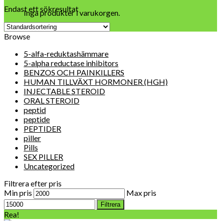
Endast ett sökresultat
Inga produkter i varukorgen.
Browse
5-alfa-reduktashämmare
5-alpha reductase inhibitors
BENZOS OCH PAINKILLERS
HUMAN TILLVÄXT HORMONER (HGH)
INJECTABLE STEROID
ORAL STEROID
peptid
peptide
PEPTIDER
piller
Pills
SEX PILLER
Uncategorized
Filtrera efter pris
Min pris
Max pris
Filtrera
Rea!