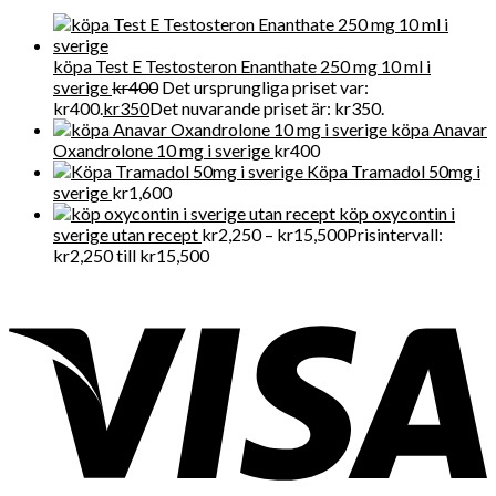
köpa Test E Testosteron Enanthate 250 mg 10 ml i
sverige
kr
400
Det ursprungliga priset var:
kr400.
kr
350
Det nuvarande priset är: kr350.
köpa Anavar
Oxandrolone 10 mg i sverige
kr
400
Köpa Tramadol 50mg i
sverige
kr
1,600
köp oxycontin i
sverige utan recept
kr
2,250
–
kr
15,500
Prisintervall:
kr2,250 till kr15,500