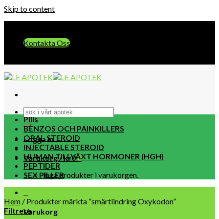
Skip to content
E-post:: info@leapotek.com
Kontakta Oss
E-post:: info@leapotek.com
Pills
BENZOS OCH PAINKILLERS
ORAL STEROID
Logga in
INJECTABLE STEROID
HUMAN TILLVÄXT HORMONER (HGH)
Varukorg /
kr
0
0
PEPTIDER
SEX PILLER
Inga produkter i varukorgen.
0
Hem
/
Produkter märkta ”smärtlindring Oxykodon”
Filtrera
Varukorg