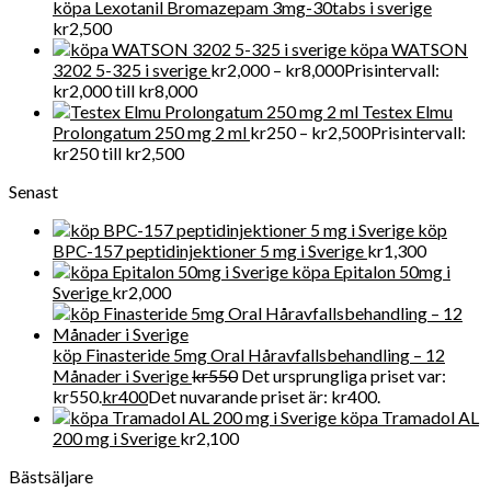
köpa Lexotanil Bromazepam 3mg-30tabs i sverige
kr
2,500
köpa WATSON
3202 5-325 i sverige
kr
2,000
–
kr
8,000
Prisintervall:
kr2,000 till kr8,000
Testex Elmu
Prolongatum 250 mg 2 ml
kr
250
–
kr
2,500
Prisintervall:
kr250 till kr2,500
Senast
köp
BPC-157 peptidinjektioner 5 mg i Sverige
kr
1,300
köpa Epitalon 50mg i
Sverige
kr
2,000
köp Finasteride 5mg Oral Håravfallsbehandling – 12
Månader i Sverige
kr
550
Det ursprungliga priset var:
kr550.
kr
400
Det nuvarande priset är: kr400.
köpa Tramadol AL
200 mg i Sverige
kr
2,100
Bästsäljare