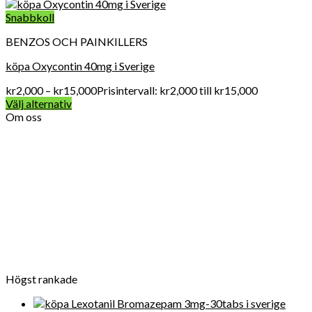
Snabbkoll
BENZOS OCH PAINKILLERS
köpa Oxycontin 40mg i Sverige
kr
2,000
–
kr
15,000
Prisintervall: kr2,000 till kr15,000
Välj alternativ
Om oss
Vard Apotek Medicin online är det allra första valet när det
gäller att köpa receptbelagda läkemedel online lagligt eftersom
vi tillhandahåller FDA-kvalitet mediciner till en överkomlig pris.
För närvarande får Get Legit Pills-butiken ett utmärkt online
rykte för försäljning av kliniska artiklar i Swden och även i
världen
Högst rankade