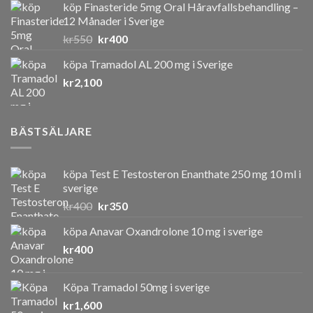
köp Finasteride 5mg Oral Håravfallsbehandling –
12 Månader i Sverige
Det
Det
kr
550
kr
400
ursprungliga
nuvarande
köpa Tramadol AL 200 mg i Sverige
priset
priset
kr
2,100
var:
är:
kr550.
kr400.
BÄSTSÄLJARE
köpa Test E Testosteron Enanthate 250 mg 10 ml i
sverige
Det
Det
kr
400
kr
350
ursprungliga
nuvarande
köpa Anavar Oxandrolone 10 mg i sverige
priset
priset
kr
400
var:
är:
kr400.
kr350.
Köpa Tramadol 50mg i sverige
kr
1,600