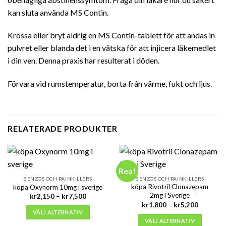
kan sluta använda MS Contin.
Krossa eller bryt aldrig en MS Contin-tablett för att andas in
pulvret eller blanda det i en vätska för att injicera läkemedlet
i din ven. Denna praxis har resulterat i döden.
Förvara vid rumstemperatur, borta från värme, fukt och ljus.
RELATERADE PRODUKTER
Rea!
BENZOS OCH PAINKILLERS
BENZOS OCH PAINKILLERS
köpa Rivotril Clonazepam
köpa Oxynorm 10mg i sverige
2mg i Sverige
Prisintervall:
kr
2,150
–
kr
7,500
kr2,150
Prisinterv
kr
1,800
–
kr
5,200
till
kr1,800
VÄLJ ALTERNATIV
kr7,500
till
VÄLJ ALTERNATIV
kr5,200