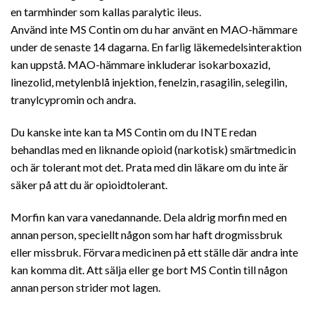
en tarmhinder som kallas paralytic ileus.
Använd inte MS Contin om du har använt en MAO-hämmare
under de senaste 14 dagarna. En farlig läkemedelsinteraktion
kan uppstå. MAO-hämmare inkluderar isokarboxazid,
linezolid, metylenblå injektion, fenelzin, rasagilin, selegilin,
tranylcypromin och andra.
Du kanske inte kan ta MS
Contin
om du INTE redan
behandlas med en liknande opioid (narkotisk) smärtmedicin
och är tolerant mot det. Prata med din läkare om du inte är
säker på att du är opioidtolerant.
Morfin kan vara vanedannande. Dela aldrig morfin med en
annan person, speciellt någon som har haft drogmissbruk
eller missbruk. Förvara medicinen på ett ställe där andra inte
kan komma dit. Att sälja eller ge bort MS Contin till någon
annan person strider mot lagen.