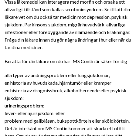
Vissa läkemedel kan interagera med morfin och orsaka ett
allvarligt tillstånd som kallas serotoninsyndrom. Se till att din
läkare vet om du också tar medicin mot depression, psykisk
sjukdom, Parkinsons sjukdom, migränhuvudvärk, allvarliga
infektioner eller förebyggande av illamående och kräkningar.
Fråga din läkare innan du gör några ändringar i hur eller när du
tar dina mediciner.
Berätta för din läkare om du har:
MS Contin
är säker för dig
alla typer av andningsproblem eller lungsjukdomar;
en historia av huvudskada, hjärntumör eller kramper;
en historia av drogmissbruk, alkoholberoende eller psykisk
sjukdom;
urineringsproblem;
lever- eller njursjukdom; eller
problem med gallblåsan, bukspottkörteln eller sköldkörteln.
Det är inte känt om MS Contin kommer att skada ett ofött
barn. Om du använder morfin medan du är gravid kan ditt