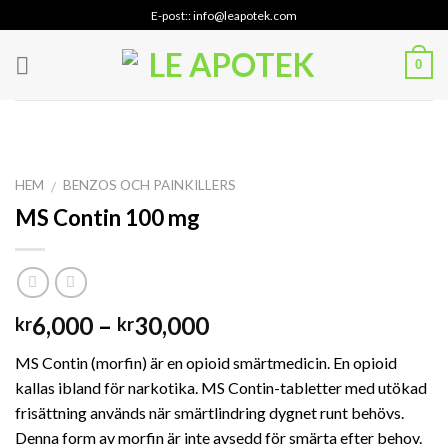
Skip
E-post:: info@leapotek.com
to
content
0
HEM
BENZOS OCH PAINKILLERS
/
MS Contin 100 mg
Prisintervall:
6,000
–
30,000
kr
kr
kr6,000
MS Contin (morfin) är en opioid smärtmedicin. En opioid
till
kallas ibland för narkotika. MS Contin-tabletter med utökad
kr30,000
frisättning används när smärtlindring dygnet runt behövs.
Denna form av morfin är inte avsedd för smärta efter behov.