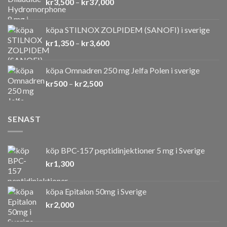
Prisintervall:
kr
3,500
–
kr
37,000
kr3,500
till
köpa STILNOX ZOLPIDEM (SANOFI) i sverige
kr37,000
Prisintervall:
kr
1,350
–
kr
3,600
kr1,350
till
köpa Omnadren 250 mg Jelfa Polen i sverige
kr3,600
Prisintervall:
kr
500
–
kr
2,500
kr500
till
kr2,500
SENAST
köp BPC-157 peptidinjektioner 5 mg i Sverige
kr
1,300
köpa Epitalon 50mg i Sverige
kr
2,000