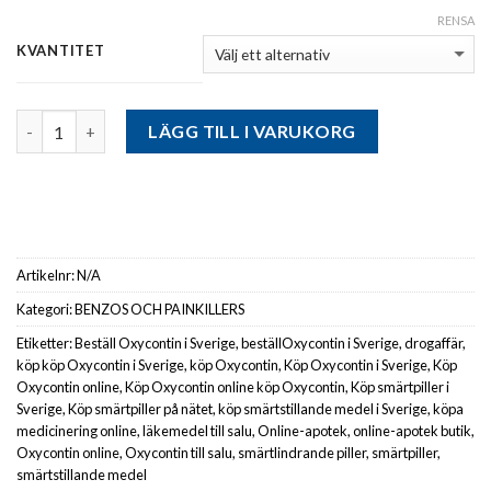
RENSA
KVANTITET
Antal
LÄGG TILL I VARUKORG
Artikelnr:
N/A
Kategori:
BENZOS OCH PAINKILLERS
Etiketter:
Beställ Oxycontin i Sverige
,
beställOxycontin i Sverige
,
drogaffär
,
köp köp Oxycontin i Sverige
,
köp Oxycontin
,
Köp Oxycontin i Sverige
,
Köp
Oxycontin online
,
Köp Oxycontin online köp Oxycontin
,
Köp smärtpiller i
Sverige
,
Köp smärtpiller på nätet
,
köp smärtstillande medel i Sverige
,
köpa
medicinering online
,
läkemedel till salu
,
Online-apotek
,
online-apotek butik
,
Oxycontin online
,
Oxycontin till salu
,
smärtlindrande piller
,
smärtpiller
,
smärtstillande medel