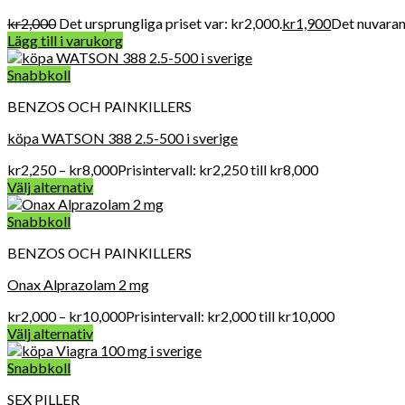
kr
2,000
Det ursprungliga priset var: kr2,000.
kr
1,900
Det nuvarand
Lägg till i varukorg
Snabbkoll
BENZOS OCH PAINKILLERS
köpa WATSON 388 2.5-500 i sverige
kr
2,250
–
kr
8,000
Prisintervall: kr2,250 till kr8,000
Välj alternativ
Snabbkoll
BENZOS OCH PAINKILLERS
Onax Alprazolam 2 mg
kr
2,000
–
kr
10,000
Prisintervall: kr2,000 till kr10,000
Välj alternativ
Snabbkoll
SEX PILLER