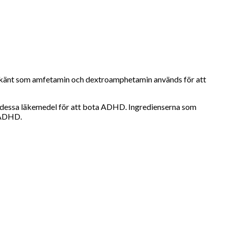
ckså känt som amfetamin och dextroamphetamin används för att
ar dessa läkemedel för att bota ADHD. Ingredienserna som
r ADHD.