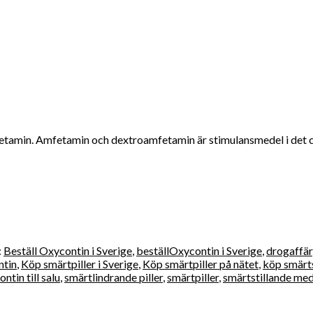
etamin. Amfetamin och dextroamfetamin är stimulansmedel i det c
:
Beställ Oxycontin i Sverige
,
beställOxycontin i Sverige
,
drogaffär
ntin
,
Köp smärtpiller i Sverige
,
Köp smärtpiller på nätet
,
köp smärts
ntin till salu
,
smärtlindrande piller
,
smärtpiller
,
smärtstillande med