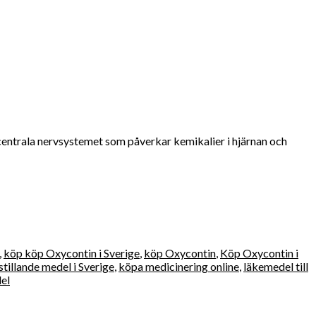
entrala nervsystemet som påverkar kemikalier i hjärnan och
,
köp köp Oxycontin i Sverige
,
köp Oxycontin
,
Köp Oxycontin i
tillande medel i Sverige
,
köpa medicinering online
,
läkemedel till
el