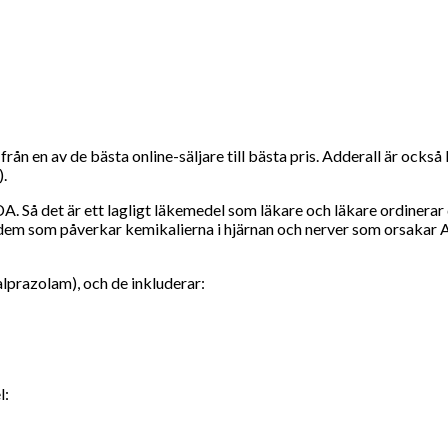
 från en av de bästa online-säljare till bästa pris. Adderall är o
.
A. Så det är ett lagligt läkemedel som läkare och läkare ordiner
s dem som påverkar kemikalierna i hjärnan och nerver som orsaka
alprazolam), och de inkluderar:
l: