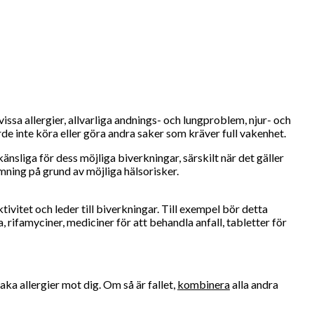
issa allergier, allvarliga andnings- och lungproblem, njur- och
de inte köra eller göra andra saker som kräver full vakenhet.
nsliga för dess möjliga biverkningar, särskilt när det gäller
amning på grund av möjliga hälsorisker.
itet och leder till biverkningar. Till exempel bör detta
rifamyciner, mediciner för att behandla anfall, tabletter för
ka allergier mot dig. Om så är fallet,
kombinera
alla andra