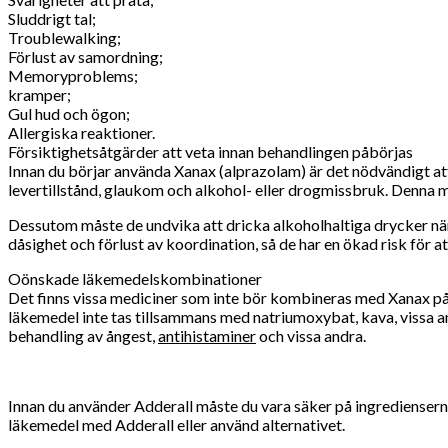
Sluddrigt tal;
Troublewalking;
Förlust av samordning;
Memoryproblems;
kramper;
Gul hud och ögon;
Allergiska reaktioner.
Försiktighetsåtgärder att veta innan behandlingen påbörjas
Innan du börjar använda Xanax (alprazolam) är det nödvändigt att 
levertillstånd, glaukom och alkohol- eller drogmissbruk. Denna me
Dessutom måste de undvika att dricka alkoholhaltiga drycker när de
dåsighet och förlust av koordination, så de har en ökad risk för a
Oönskade läkemedelskombinationer
Det finns vissa mediciner som inte bör kombineras med Xanax på g
läkemedel inte tas tillsammans med natriumoxybat, kava, vissa ant
behandling av ångest,
antihistaminer
och vissa andra.
Innan du använder Adderall måste du vara säker på ingredienserna
läkemedel med Adderall eller använd alternativet.