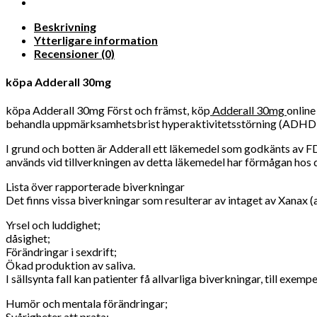
Beskrivning
Ytterligare information
Recensioner (0)
köpa Adderall 30mg
köpa Adderall 30mg Först och främst, köp
Adderall 30mg
online
behandla uppmärksamhetsbrist hyperaktivitetsstörning (ADHD)
I grund och botten är Adderall ett läkemedel som godkänts av FD
används vid tillverkningen av detta läkemedel har förmågan ho
Lista över rapporterade biverkningar
Det finns vissa biverkningar som resulterar av intaget av Xanax (
Yrsel och luddighet;
dåsighet;
Förändringar i sexdrift;
Ökad produktion av saliva.
I sällsynta fall kan patienter få allvarliga biverkningar, till exempe
Humör och mentala förändringar;
Svårigheter att prata;