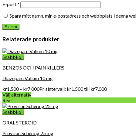
E-post
*
Spara mitt namn, min e-postadress och webbplats i denna web
Relaterade produkter
Snabbkoll
BENZOS OCH PAINKILLERS
Diazepam Valium 10 mg
kr
1,500
–
kr
7,000
Prisintervall: kr1,500 till kr7,000
Välj alternativ
Rea!
Snabbkoll
ORAL STEROID
Proviron Schering 25 mg