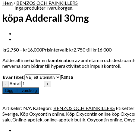
Hem
/
BENZOS OCH PAINKILLERS
Inga produkter i varukorgen.
köpa Adderall 30mg
kr
2,750
–
kr
16,000
Prisintervall: kr2,750 till kr16,000
Adderall innehåller en kombination av amfetamin och dextroamf
nerverna som bidrar till hyperaktivitet och impulskontroll.
Rensa
kvantitet
Antal
Lägg till i varukorg
Artikelnr:
N/A
Kategori:
BENZOS OCH PAINKILLERS
Etiketter
Sverige
,
Köp Oxycontin online
,
Köp Oxycontin online köp Oxyco
salu
,
Online-apotek
,
online-apotek butik
,
Oxycontin online
,
Oxyco