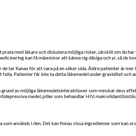
prata med läkare och diskutera möjliga risker, särskilt om du har v
dicinering kan få människor att känna sig dåsiga och yr, så de bor
 tar Xanax för att vara på en säker sida. Äldre patienter är mer kä
tt falla. Patienter får inte ta detta läkemedel under graviditet och 
rund av möjliga läkemedelsinteraktioner som minskar dess effektiv
idepressiva medel, piller som behandlar HIV, makrolidantibiotika, 
 som används i den. Det kan finnas vissa ingredienser som kan orsa