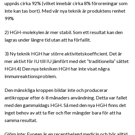
uppnås cirka 92% (vilket innebär cirka 8% föroreningar som
inte kan tas bort). Med vår nya teknik är produktens renhet
99%
2) HGH-molekylen är mer stabil. Som ett resultat kan den
lagras under längre tid utan att ha förfallit.
3) Ny teknik HGH har större aktivitetskoefficient. Det är
mer aktivt för IU till IU jämfört med det ”traditionella” sättet
HGH.4) Den nya tekniken HGH har inte visat några
immunreaktionsproblem.
Den mänskliga kroppen bildar inte och producerar
antikroppar efter 6-8 månaders användning. Detta var fallet
med den gammaldags HGH. Så med den nya HGH finns det
inget behov av att ta fler och fler mängder bara för att ha
samma resultat.
Glöm inte: Evogen är en receptbelagd medicin och bör alltid