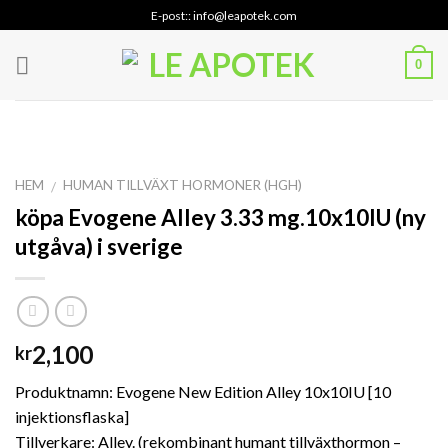
Skip
E-post:: info@leapotek.com
to
content
0
HEM
HUMAN TILLVÄXT HORMONER (HGH)
/
köpa Evogene Alley 3.33 mg.10x10IU (ny
utgåva) i sverige
2,100
kr
Produktnamn: Evogene New Edition Alley 10x10IU [10
injektionsflaska]
Tillverkare: Alley. (rekombinant humant tillväxthormon –