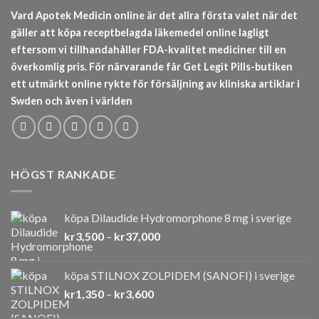
Vard Apotek Medicin online är det allra första valet när det
gäller att köpa receptbelagda läkemedel online lagligt
eftersom vi tillhandahåller FDA-kvalitet mediciner till en
överkomlig pris. För närvarande får Get Legit Pills-butiken
ett utmärkt online rykte för försäljning av kliniska artiklar i
Swden och även i världen
HÖGST RANKADE
köpa Dilaudide Hydromorphone 8 mg i sverige
Prisintervall:
kr
3,500
–
kr
37,000
kr3,500
till
köpa STILNOX ZOLPIDEM (SANOFI) i sverige
kr37,000
Prisintervall:
kr
1,350
–
kr
3,600
kr1,350