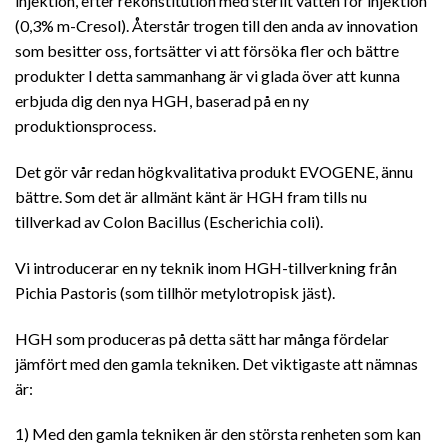
injektion, efter rekonstitution med sterilt vatten för injektion
(0,3% m-Cresol). Återstår trogen till den anda av innovation
som besitter oss, fortsätter vi att försöka fler och bättre
produkter I detta sammanhang är vi glada över att kunna
erbjuda dig den nya HGH, baserad på en ny
produktionsprocess.
Det gör vår redan högkvalitativa produkt EVOGENE, ännu
bättre. Som det är allmänt känt är HGH fram tills nu
tillverkad av Colon Bacillus (Escherichia coli).
Vi introducerar en ny teknik inom HGH-tillverkning från
Pichia Pastoris (som tillhör metylotropisk jäst).
HGH som produceras på detta sätt har många fördelar
jämfört med den gamla tekniken. Det viktigaste att nämnas
är:
1) Med den gamla tekniken är den största renheten som kan