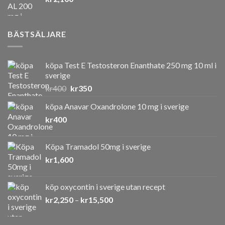
kr550.
kr400.
BÄSTSÄLJARE
köpa Test E Testosteron Enanthate 250 mg 10 ml i
sverige
Det
Det
kr
400
kr
350
ursprungliga
nuvarande
köpa Anavar Oxandrolone 10 mg i sverige
priset
priset
kr
400
var:
är:
kr400.
kr350.
Köpa Tramadol 50mg i sverige
kr
1,600
köp oxycontin i sverige utan recept
Prisintervall:
kr
2,250
–
kr
15,500
kr2,250
till