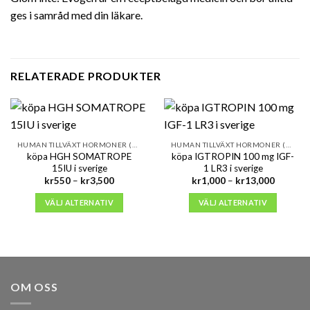
ges i samråd med din läkare.
RELATERADE PRODUKTER
HUMAN TILLVÄXT HORMONER (HGH)
HUMAN TILLVÄXT HORMONER (HGH)
köpa HGH SOMATROPE
köpa IGTROPIN 100 mg IGF-
15IU i sverige
1 LR3 i sverige
Prisintervall:
Prisinter
kr
550
–
kr
3,500
kr
1,000
–
kr
13,000
kr550
kr1,000
till
till
VÄLJ ALTERNATIV
VÄLJ ALTERNATIV
kr3,500
kr13,00
OM OSS