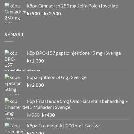
till
köpa Omnadren 250 mg Jelfa Polen i sverige
kr3,600
Prisintervall:
kr
500
–
kr
2,500
kr500
till
kr2,500
SENAST
köp BPC-157 peptidinjektioner 5 mg i Sverige
kr
1,300
köpa Epitalon 50mg i Sverige
kr
2,000
köp Finasteride 5mg Oral Håravfallsbehandling –
12 Månader i Sverige
Det
Det
kr
550
kr
400
ursprungliga
nuvarande
köpa Tramadol AL 200 mg i Sverige
priset
priset
kr
2,100
var:
är: