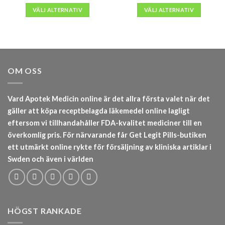
till
till
VÄLJ ALTERNATIV
VÄLJ ALTERNATIV
kr7,500
kr30,00
OM OSS
Vard Apotek Medicin online är det allra första valet när det
gäller att köpa receptbelagda läkemedel online lagligt
eftersom vi tillhandahåller FDA-kvalitet mediciner till en
överkomlig pris. För närvarande får Get Legit Pills-butiken
ett utmärkt online rykte för försäljning av kliniska artiklar i
Swden och även i världen
HÖGST RANKADE