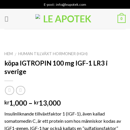
Skip
E-post:: info@leapotek.com
to
content
0
HEM
HUMAN TILLVÄXT HORMONER (HGH)
/
köpa IGTROPIN 100 mg IGF-1 LR3 i
sverige
Prisintervall:
1,000
–
13,000
kr
kr
kr1,000
Insulinliknande tillväxtfaktor 1 (IGF-1), även kallad
till
somatomedin C, är ett protein som hos människor kodas av
kr13,000
IGF1-genen. IGF-1 har också kallats en ”sulfationsfaktor”