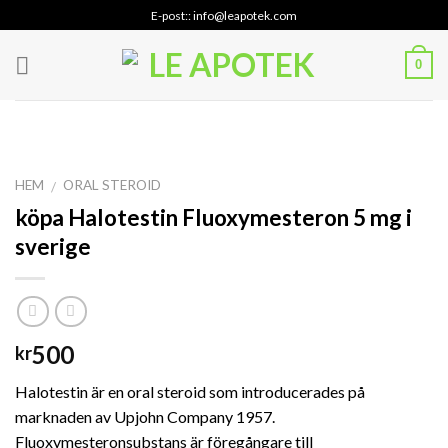
Skip
E-post:: info@leapotek.com
to
content
0
HEM
ORAL STEROID
/
köpa Halotestin Fluoxymesteron 5 mg i
sverige
500
kr
Halotestin är en oral steroid som introducerades på
marknaden av Upjohn Company 1957.
Fluoxymesteronsubstans är föregångare till