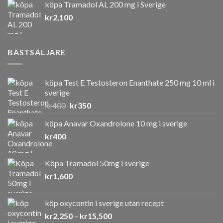
köpa Tramadol AL 200 mg i Sverige
priset
priset
kr
2,100
var:
är:
kr550.
kr400.
BÄSTSÄLJARE
köpa Test E Testosteron Enanthate 250 mg 10 ml i
sverige
Det
Det
kr
400
kr
350
ursprungliga
nuvarande
köpa Anavar Oxandrolone 10 mg i sverige
priset
priset
kr
400
var:
är:
kr400.
kr350.
Köpa Tramadol 50mg i sverige
kr
1,600
köp oxycontin i sverige utan recept
Prisintervall:
kr
2,250
–
kr
15,500