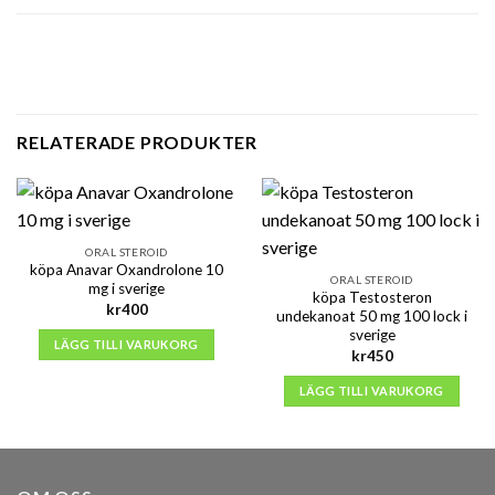
RELATERADE PRODUKTER
ORAL STEROID
köpa Anavar Oxandrolone 10
ORAL STEROID
mg i sverige
köpa Testosteron
kr
400
undekanoat 50 mg 100 lock i
sverige
LÄGG TILL I VARUKORG
kr
450
LÄGG TILL I VARUKORG