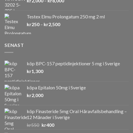
Prisintervall:
kr
2,000
–
kr
8,000
kr2,000
till
Testex Elmu Prolongatum 250 mg 2 ml
kr8,000
Prisintervall:
kr
250
–
kr
2,500
kr250
till
kr2,500
SENAST
köp BPC-157 peptidinjektioner 5 mg i Sverige
kr
1,300
köpa Epitalon 50mg i Sverige
kr
2,000
köp Finasteride 5mg Oral Håravfallsbehandling –
12 Månader i Sverige
Det
Det
kr
550
kr
400
ursprungliga
nuvarande