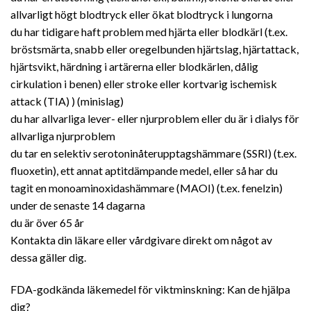
allvarligt högt blodtryck eller ökat blodtryck i lungorna
du har tidigare haft problem med hjärta eller blodkärl (t.ex.
bröstsmärta, snabb eller oregelbunden hjärtslag, hjärtattack,
hjärtsvikt, härdning i artärerna eller blodkärlen, dålig
cirkulation i benen) eller stroke eller kortvarig ischemisk
attack (TIA) ) (minislag)
du har allvarliga lever- eller njurproblem eller du är i dialys för
allvarliga njurproblem
du tar en selektiv serotoninåterupptagshämmare (SSRI) (t.ex.
fluoxetin), ett annat aptitdämpande medel, eller så har du
tagit en monoaminoxidashämmare (MAOI) (t.ex. fenelzin)
under de senaste 14 dagarna
du är över 65 år
Kontakta din läkare eller vårdgivare direkt om något av
dessa gäller dig.
FDA-godkända läkemedel för viktminskning: Kan de hjälpa
dig?