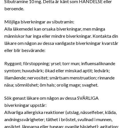
Sibutramine 10 mg. Detta är känt som HÄNDELSE eller
beroende.
Möjliga biverkningar av sibutramin:
Alla läkemedel kan orsaka biverkningar, men många
människor har inga eller mindre biverkningar. Kontakta din
läkare om någon av dessa vanligaste biverkningar kvarstår
eller blir besvärande:
Ryggont; förstoppning; yrsel; torr mun; influensaliknande
symtom; huvudvärk; ökad eller minskad aptit; ledvärk;
illamående; nervositet; smärtsam menstruation; rinnande
näsa; sömnlöshet; öm hals; orolig mage; svaghet.
Sök genast läkare om någon av dessa SVÄRLIGA
biverkningar uppstår:
Allvarliga allergiska reaktioner (utslag, nässelfeber, klåda,
andningssvårigheter; täthet i bröstet, svullnad i munnen,
ansiktet, läpparna eller tungan; ovanlig häsighet); agitation;