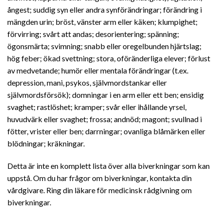
ångest; suddig syn eller andra synförändringar; förändring i
mängden urin; bröst, vänster arm eller käken; klumpighet;
förvirring; svårt att andas; desorientering; spänning;
ögonsmärta; svimning; snabb eller oregelbunden hjärtslag;
hög feber; ökad svettning; stora, oföränderliga elever; förlust
av medvetande; humör eller mentala förändringar (t.ex.
depression, mani, psykos, självmordstankar eller
självmordsförsök); domningar i en arm eller ett ben; ensidig
svaghet; rastlöshet; kramper; svår eller ihållande yrsel,
huvudvärk eller svaghet; frossa; andnöd; magont; svullnad i
fötter, vrister eller ben; darrningar; ovanliga blåmärken eller
blödningar; kräkningar.
Detta är inte en komplett lista över alla biverkningar som kan
uppstå. Om du har frågor om biverkningar, kontakta din
vårdgivare. Ring din läkare för medicinsk rådgivning om
biverkningar.