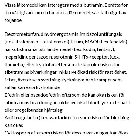
Vissa läkemedel kan interagera med sibutramin. Berätta för
din vårdgivare om du tar andra läkemedel, särskilt något av
följande:
Dextrometorfan, dihydroergotamin, imidazol antifungals
(t.ex. itrakonazol, ketokonazol), litium, MAOI (t ex fenelzin),
narkotiska smärtstillande medel (t.ex. kodin, fentanyl,
meperidin), pentazocin, serotonin 5-HTs-receptor, (t.ex.
fluoxetin) eller tryptofan eftersom de kan öka risken för
sibutramins biverkningar, inklusive ökad risk för rastlöshet,
feber, överdriven svettning, ryckningar och kramper som
sällan kan vara livshotande
Efedrin eller pseudoefedrin eftersom de kan öka risken för
sibutramins biverkningar, inklusive ökat blodtryck och snabb
eller oregelbunden hjärtslag
Antikoagulantia (t.ex. warfarin) eftersom risken för blödning
kan ökas
Cyklosporin eftersom risken för dess biverkningar kan ökas