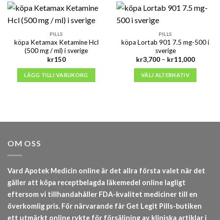
PILLS
PILLS
köpa Ketamax Ketamine Hcl
köpa Lortab 901 7.5 mg-500 i
(500 mg / ml) i sverige
sverige
Prisinter
kr
150
kr
3,700
–
kr
11,000
kr3,700
till
LÄGG TILL I VARUKORG
VÄLJ ALTERNATIV
kr11,00
OM OSS
Vard Apotek Medicin online är det allra första valet när det
gäller att köpa receptbelagda läkemedel online lagligt
eftersom vi tillhandahåller FDA-kvalitet mediciner till en
överkomlig pris. För närvarande får Get Legit Pills-butiken
ett utmärkt online rykte för försäljning av kliniska artiklar i