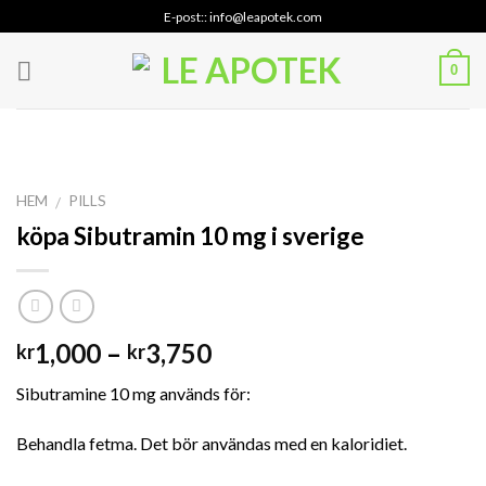
Skip
E-post:: info@leapotek.com
to
content
0
HEM
PILLS
/
köpa Sibutramin 10 mg i sverige
Prisintervall:
1,000
–
3,750
kr
kr
kr1,000
Sibutramine 10 mg används för:
till
kr3,750
Behandla fetma. Det bör användas med en kaloridiet.