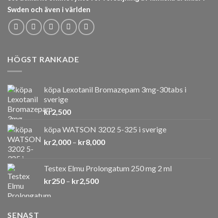
Swden och även i världen
HÖGST RANKADE
köpa Lexotanil Bromazepam 3mg-30tabs i
sverige
kr
2,500
köpa WATSON 3202 5-325 i sverige
Prisintervall:
kr
2,000
–
kr
8,000
kr2,000
till
Testex Elmu Prolongatum 250 mg 2 ml
kr8,000
Prisintervall:
kr
250
–
kr
2,500
kr250
till
kr2,500
SENAST