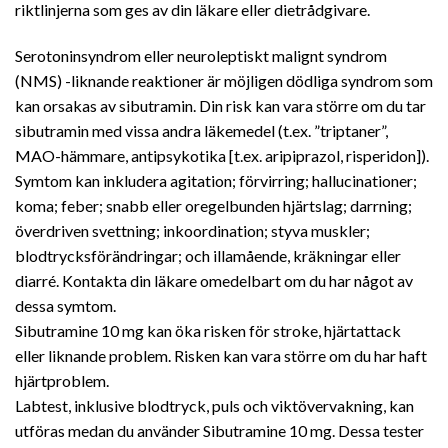
riktlinjerna som ges av din läkare eller dietrådgivare.
Serotoninsyndrom eller neuroleptiskt malignt syndrom
(NMS) -liknande reaktioner är möjligen dödliga syndrom som
kan orsakas av sibutramin. Din risk kan vara större om du tar
sibutramin med vissa andra läkemedel (t.ex. ”triptaner”,
MAO-hämmare, antipsykotika [t.ex. aripiprazol, risperidon]).
Symtom kan inkludera agitation; förvirring; hallucinationer;
koma; feber; snabb eller oregelbunden hjärtslag; darrning;
överdriven svettning; inkoordination; styva muskler;
blodtrycksförändringar; och illamående, kräkningar eller
diarré. Kontakta din läkare omedelbart om du har något av
dessa symtom.
Sibutramine 10 mg kan öka risken för stroke, hjärtattack
eller liknande problem. Risken kan vara större om du har haft
hjärtproblem.
Labtest, inklusive blodtryck, puls och viktövervakning,
kan
utföras medan du använder Sibutramine 10 mg. Dessa tester