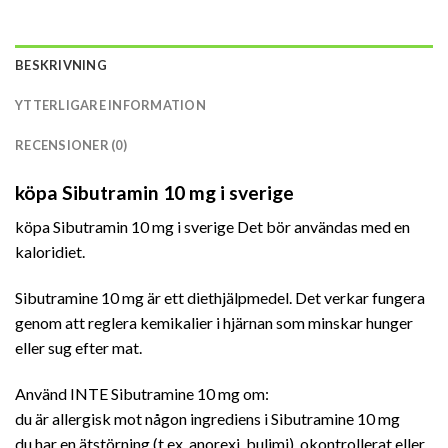
BESKRIVNING
YTTERLIGARE INFORMATION
RECENSIONER (0)
köpa Sibutramin 10 mg i sverige
köpa Sibutramin 10 mg i sverige Det bör användas med en
kaloridiet.
Sibutramine 10 mg är ett diethjälpmedel. Det verkar fungera
genom att reglera kemikalier i hjärnan som minskar hunger
eller sug efter mat.
Använd INTE Sibutramine 10 mg om:
du är allergisk mot någon ingrediens i Sibutramine 10 mg
du har en ätstörning (t.ex. anorexi, bulimi), okontrollerat eller