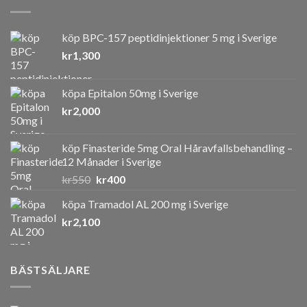
köp BPC-157 peptidinjektioner 5 mg i Sverige
kr
1,300
köpa Epitalon 50mg i Sverige
kr
2,000
köp Finasteride 5mg Oral Håravfallsbehandling –
12 Månader i Sverige
Det
Det
kr
550
kr
400
ursprungliga
nuvarande
köpa Tramadol AL 200 mg i Sverige
priset
priset
kr
2,100
var:
är:
kr550.
kr400.
BÄSTSÄLJARE