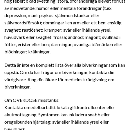
hög feber; ökad svettning; stora, oföränderliga elever; förlust
av medvetande; humör eller mentala förändringar (t.ex.
depression, mani, psykos, självmordstankar eller
självmordsförsök); domningar i en arm eller ett ben; ensidig
svaghet; rastlöshet; kramper; svår eller ihållande yrsel,
huvudvärk eller svaghet; frossa; andnöd; magont; svullnad i
fötter, vrister eller ben; darrningar; ovanliga blåmärken eller
blödningar; kräkningar.
Detta är inte en komplett lista över alla biverkningar som kan
uppstå. Om du har frågor om biverkningar, kontakta din
vårdgivare. Ring din läkare för medicinsk rådgivning om
biverkningar.
Om OVERDOSE misstänks:
Kontakta omedelbart ditt lokala giftkontrollcenter eller
akutmottagning. Symtomen kan inkludera snabb eller
oregelbunden hjärtslag; svår eller ihållande yrsel eller
huvudvärk.