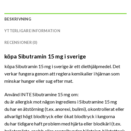
BESKRIVNING
YTTERLIGARE INFORMATION
RECENSIONER (0)
köpa Sibutramin 15 mg i sverige
köpa Sibutramin 15 mg i sverige är ett diethjälpmedel. Det
verkar fungera genom att reglera kemikalier i hjärnan som
minskar hunger eller sug efter mat.
Använd INTE Sibutramine 15 mg om:
du är allergisk mot någon ingrediens i Sibutramine 15 mg
du har en ätstörning (t.ex. anorexi, bulimi), okontrollerat eller
allvarligt
högt blodtryck eller ökat blodtryck i
lungorna
du har tidigare haft problem med hjärta eller blodkärl (t.ex.
bröstsmärta, snabb eller oregelbunden hjärtslag, hjärtattack,