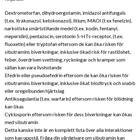
Dextrometorfan, dihydroergotamin, imidazol antifungals
(t.ex. itrakonazol, ketokonazol), litium, MAOI (t ex fenelzin),
narkotiska smärtstillande medel (t.ex. kodin, fentanyl,
meperidin), pentazocin, serotonin 5-HTs-receptor, (t.ex.
fluoxetin) eller tryptofan eftersom de kan öka risken för
sibutramins biverkningar, inklusive ökad risk för rastlöshet,
feber, överdriven svettning, ryckningar och kramper som
sällan kan vara livshotande
Efedrin eller pseudoefedrin eftersom de kan öka risken för
sibutramins biverkningar, inklusive ökat blodtryck och snabb
eller oregelbunden hjärtslag
Antikoagulantia (t.ex. warfarin) eftersom risken för blödning
kan ökas
Cyklosporin eftersom risken för dess biverkningar kan ökas
med sibutramin
Detta kanske inte är en komplett lista över alla interaktioner
som kan uppstå. Fråga din vårdgivare om sibutramin kan