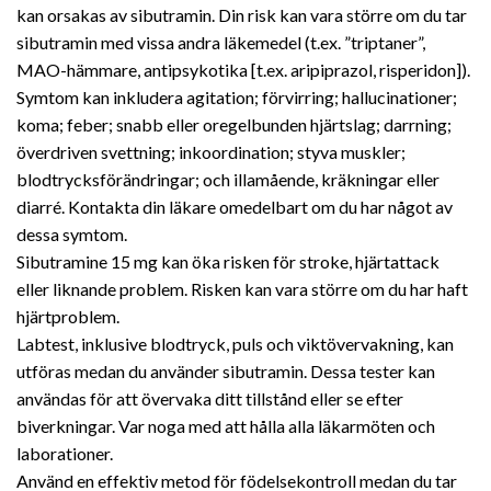
kan orsakas av sibutramin. Din risk kan vara större om du tar
sibutramin med vissa andra läkemedel (t.ex. ”triptaner”,
MAO-hämmare, antipsykotika [t.ex. aripiprazol, risperidon]).
Symtom kan inkludera agitation; förvirring; hallucinationer;
koma; feber; snabb eller oregelbunden hjärtslag; darrning;
överdriven svettning; inkoordination; styva muskler;
blodtrycksförändringar; och illamående, kräkningar eller
diarré. Kontakta din läkare omedelbart om du har något av
dessa symtom.
Sibutramine 15 mg kan öka risken för stroke, hjärtattack
eller liknande problem. Risken kan vara större om du har haft
hjärtproblem.
Labtest, inklusive blodtryck, puls och viktövervakning, kan
utföras medan du använder sibutramin. Dessa tester kan
användas för att övervaka ditt tillstånd eller se efter
biverkningar. Var noga med att hålla alla läkarmöten och
laborationer.
Använd en effektiv metod för födelsekontroll medan du tar