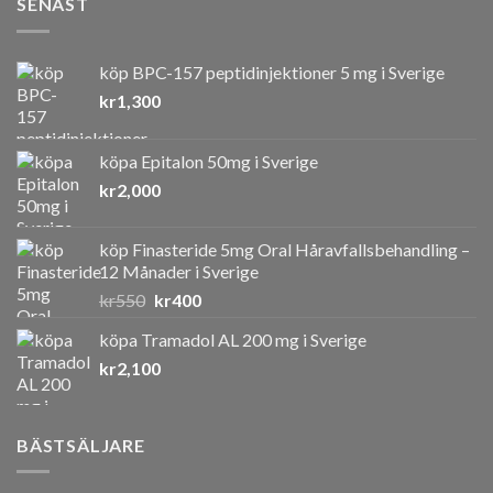
SENAST
köp BPC-157 peptidinjektioner 5 mg i Sverige
kr
1,300
köpa Epitalon 50mg i Sverige
kr
2,000
köp Finasteride 5mg Oral Håravfallsbehandling –
12 Månader i Sverige
Det
Det
kr
550
kr
400
ursprungliga
nuvarande
köpa Tramadol AL 200 mg i Sverige
priset
priset
kr
2,100
var:
är:
kr550.
kr400.
BÄSTSÄLJARE