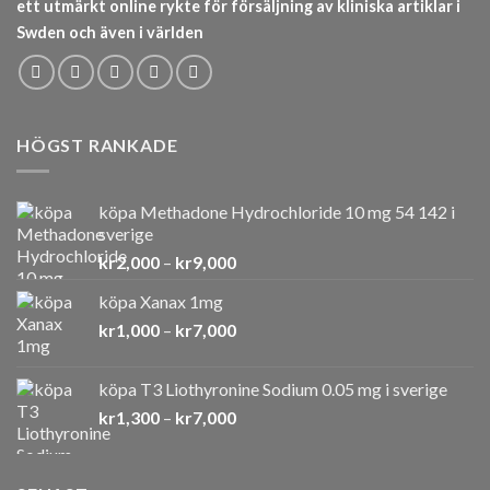
ett utmärkt online rykte för försäljning av kliniska artiklar i
Swden och även i världen
HÖGST RANKADE
köpa Methadone Hydrochloride 10 mg 54 142 i
sverige
Prisintervall:
kr
2,000
–
kr
9,000
kr2,000
köpa Xanax 1mg
till
Prisintervall:
kr
1,000
–
kr
7,000
kr9,000
kr1,000
till
köpa T3 Liothyronine Sodium 0.05 mg i sverige
kr7,000
Prisintervall:
kr
1,300
–
kr
7,000
kr1,300
till
kr7,000