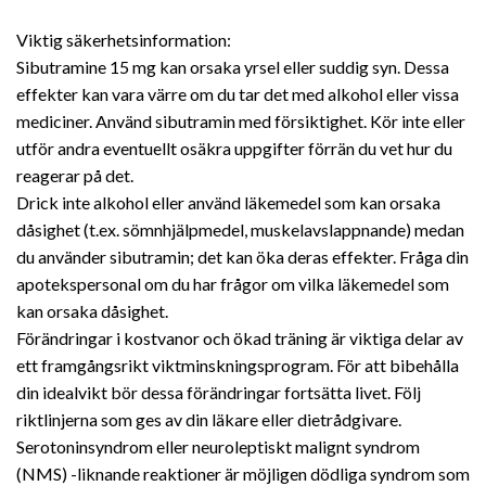
Viktig säkerhetsinformation:
Sibutramine 15 mg kan orsaka yrsel eller suddig syn. Dessa
effekter kan vara värre om du tar det med alkohol eller vissa
mediciner. Använd sibutramin med försiktighet. Kör inte eller
utför andra eventuellt osäkra uppgifter förrän du vet hur du
reagerar på det.
Drick inte alkohol eller använd läkemedel som kan orsaka
dåsighet (t.ex. sömnhjälpmedel, muskelavslappnande) medan
du använder sibutramin; det kan öka deras effekter. Fråga din
apotekspersonal om du har frågor om vilka läkemedel som
kan orsaka dåsighet.
Förändringar i kostvanor och ökad träning är viktiga delar av
ett framgångsrikt viktminskningsprogram. För att bibehålla
din idealvikt bör dessa förändringar fortsätta livet. Följ
riktlinjerna som ges av din läkare eller dietrådgivare.
Serotoninsyndrom eller neuroleptiskt malignt syndrom
(NMS) -liknande reaktioner är möjligen dödliga syndrom som