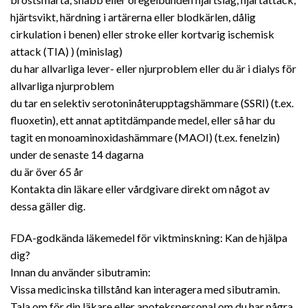
hjärtsvikt, härdning i artärerna eller blodkärlen, dålig
cirkulation i benen) eller stroke eller kortvarig ischemisk
attack (TIA) ) (minislag)
du har allvarliga lever- eller njurproblem eller du är i dialys för
allvarliga njurproblem
du tar en selektiv serotoninåterupptagshämmare (SSRI) (t.ex.
fluoxetin), ett annat aptitdämpande medel, eller så har du
tagit en monoaminoxidashämmare (MAOI) (t.ex. fenelzin)
under de senaste 14 dagarna
du är över 65 år
Kontakta din läkare eller vårdgivare direkt om något av
dessa gäller dig.
FDA-godkända läkemedel för viktminskning: Kan de hjälpa
dig?
Innan du använder sibutramin:
Vissa medicinska tillstånd kan interagera med sibutramin.
Tala om för din läkare eller apotekspersonal om du har några