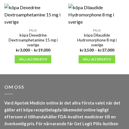
PILLS
PILLS
köpa Dexedrine
köpa Dilaudide
Dextroamphetamine 15 mg i
Hydromorphone 8 mg i
sverige
sverige
Prisintervall:
Prisinter
kr
3,000
–
kr
19,000
kr
3,500
–
kr
37,000
kr3,000
kr3,500
till
till
VÄLJ ALTERNATIV
VÄLJ ALTERNATIV
kr19,000
kr37,00
OM OSS
Vard Apotek Medicin online är det allra första valet när det
gäller att köpa receptbelagda läkemedel online lagligt
eftersom vi tillhandahåller FDA-kvalitet mediciner till en
överkomlig pris. För närvarande får Get Legit Pills-butiken