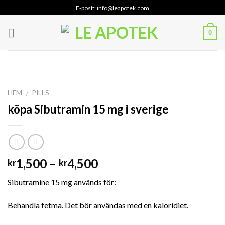
Skip
E-post:: info@leapotek.com
to
content
0
HEM
PILLS
/
köpa Sibutramin 15 mg i sverige
Prisintervall:
1,500
–
4,500
kr
kr
kr1,500
Sibutramine 15 mg används för:
till
kr4,500
Behandla fetma. Det bör användas med en kaloridiet.