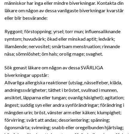
människor har inga eller mindre biverkningar. Kontakta din
läkare om någon av dessa vanligaste biverkningar kvarstår
eller blir besvärande:
Ryggont; förstoppning; yrsel; torr mun; influensaliknande
symtom; huvudvärk; ökad eller minskad aptit; ledvärk;
illamående; nervositet; smärtsam menstruation; rinnande
näsa; sömnlöshet; öm hals; orolig mage; svaghet.
Sök genast läkare om någon av dessa SVÄRLIGA
biverkningar uppstår:
Allvarliga allergiska reaktioner (utslag, nässelfeber, klåda,
andningssvårigheter; täthet i bröstet, svullnad i munnen,
ansiktet, läpparna eller tungan; ovanlig häsighet); agitation;
ångest; suddig syn eller andra synförändringar; förändring i
mängden urin; bröst, vänster arm eller käken; klumpighet;
förvirring; svårt att andas; desorientering; spänning;
ögonsmärta; svimning; snabb eller oregelbunden hjärtslag;