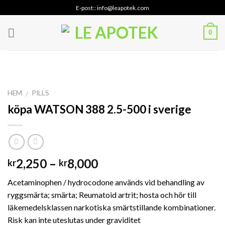
Skip
E-post:: info@leapotek.com
to
content
0
HEM
PILLS
/
köpa WATSON 388 2.5-500 i sverige
Prisintervall:
2,250
–
8,000
kr
kr
kr2,250
Acetaminophen / hydrocodone används vid behandling av
till
ryggsmärta; smärta; Reumatoid artrit; hosta och hör till
kr8,000
läkemedelsklassen narkotiska smärtstillande kombinationer.
Risk kan inte uteslutas under graviditet