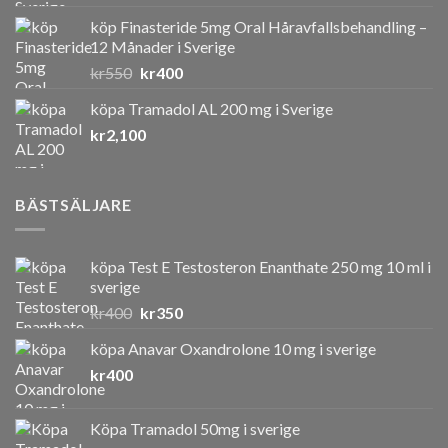
köp Finasteride 5mg Oral Håravfallsbehandling –
12 Månader i Sverige
Det
Det
kr
550
kr
400
ursprungliga
nuvarande
köpa Tramadol AL 200 mg i Sverige
priset
priset
kr
2,100
var:
är:
kr550.
kr400.
BÄSTSÄLJARE
köpa Test E Testosteron Enanthate 250 mg 10 ml i
sverige
Det
Det
kr
400
kr
350
ursprungliga
nuvarande
köpa Anavar Oxandrolone 10 mg i sverige
priset
priset
kr
400
var:
är:
kr400.
kr350.
Köpa Tramadol 50mg i sverige