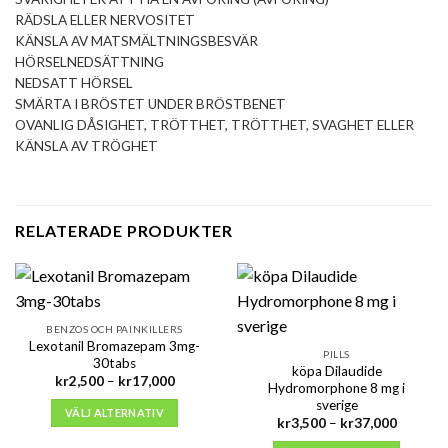
RÄDSLA ELLER NERVOSITET
KÄNSLA AV MATSMÄLTNINGSBESVÄR
HÖRSELNEDSÄTTNING
NEDSATT HÖRSEL
SMÄRTA I BRÖSTET UNDER BRÖSTBENET
OVANLIG DÅSIGHET, TRÖTTHET, TRÖTTHET, SVAGHET ELLER
KÄNSLA AV TRÖGHET
RELATERADE PRODUKTER
BENZOS OCH PAINKILLERS
Lexotanil Bromazepam 3mg-
PILLS
30tabs
köpa Dilaudide
Prisintervall:
kr
2,500
–
kr
17,000
Hydromorphone 8 mg i
kr2,500
sverige
till
VÄLJ ALTERNATIV
kr17,000
Prisinter
kr
3,500
–
kr
37,000
kr3,500