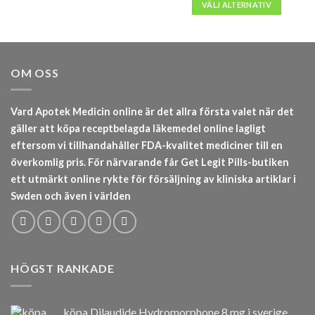
till
VÄLJ ALTERNATIV
kr37,00
OM OSS
Vard Apotek Medicin online är det allra första valet när det
gäller att köpa receptbelagda läkemedel online lagligt
eftersom vi tillhandahåller FDA-kvalitet mediciner till en
överkomlig pris. För närvarande får Get Legit Pills-butiken
ett utmärkt online rykte för försäljning av kliniska artiklar i
Swden och även i världen
HÖGST RANKADE
köpa Dilaudide Hydromorphone 8 mg i sverige