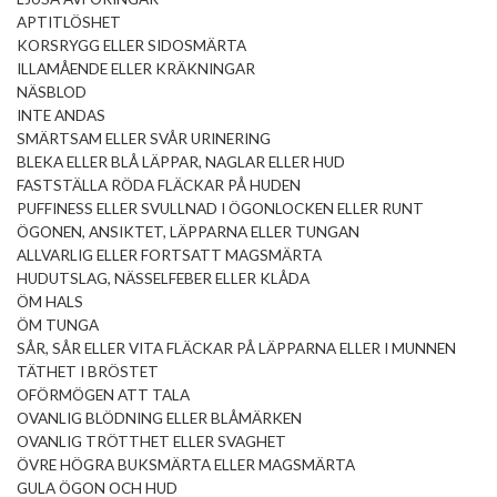
APTITLÖSHET
KORSRYGG ELLER SIDOSMÄRTA
ILLAMÅENDE ELLER KRÄKNINGAR
NÄSBLOD
INTE ANDAS
SMÄRTSAM ELLER SVÅR URINERING
BLEKA ELLER BLÅ LÄPPAR, NAGLAR ELLER HUD
FASTSTÄLLA RÖDA FLÄCKAR PÅ HUDEN
PUFFINESS ELLER SVULLNAD I ÖGONLOCKEN ELLER RUNT
ÖGONEN, ANSIKTET, LÄPPARNA ELLER TUNGAN
ALLVARLIG ELLER FORTSATT MAGSMÄRTA
HUDUTSLAG, NÄSSELFEBER ELLER KLÅDA
ÖM HALS
ÖM TUNGA
SÅR, SÅR ELLER VITA FLÄCKAR PÅ LÄPPARNA ELLER I MUNNEN
TÄTHET I BRÖSTET
OFÖRMÖGEN ATT TALA
OVANLIG BLÖDNING ELLER BLÅMÄRKEN
OVANLIG TRÖTTHET ELLER SVAGHET
ÖVRE HÖGRA BUKSMÄRTA ELLER MAGSMÄRTA
GULA ÖGON OCH HUD