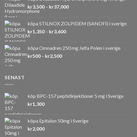
Prisintervall:
kr
3,500
–
kr
37,000
kr3,500
till
köpa STILNOX ZOLPIDEM (SANOFI) i sverige
kr37,000
Prisintervall:
kr
1,350
–
kr
3,600
kr1,350
till
köpa Omnadren 250 mg Jelfa Polen i sverige
kr3,600
Prisintervall:
kr
500
–
kr
2,500
kr500
till
kr2,500
SENAST
köp BPC-157 peptidinjektioner 5 mg i Sverige
kr
1,300
köpa Epitalon 50mg i Sverige
kr
2,000