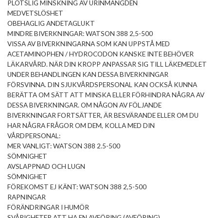
PLÖTSLIG MINSKNING AV URINMÄNGDEN
MEDVETSLÖSHET
OBEHAGLIG ANDETAGLUKT
MINDRE BIVERKNINGAR: WATSON 388 2,5-500
VISSA AV BIVERKNINGARNA SOM KAN UPPSTÅ MED
ACETAMINOPHEN / HYDROCODON KANSKE INTE BEHÖVER
LÄKARVÅRD. NÄR DIN KROPP ANPASSAR SIG TILL LÄKEMEDLET
UNDER BEHANDLINGEN KAN DESSA BIVERKNINGAR
FÖRSVINNA. DIN SJUKVÅRDSPERSONAL KAN OCKSÅ KUNNA
BERÄTTA OM SÄTT ATT MINSKA ELLER FÖRHINDRA NÅGRA AV
DESSA BIVERKNINGAR. OM NÅGON AV FÖLJANDE
BIVERKNINGAR FORTSÄTTER, ÄR BESVÄRANDE ELLER OM DU
HAR NÅGRA FRÅGOR OM DEM, KOLLA MED DIN
VÅRDPERSONAL:
MER VANLIGT: ​​WATSON 388 2.5-500
SÖMNIGHET
AVSLAPPNAD OCH LUGN
SÖMNIGHET
FÖREKOMST EJ KÄNT: WATSON 388 2,5-500
RAPNINGAR
FÖRÄNDRINGAR I HUMÖR
SVÅRIGHETER ATT HA EN AVFÖRING (AVFÖRING)