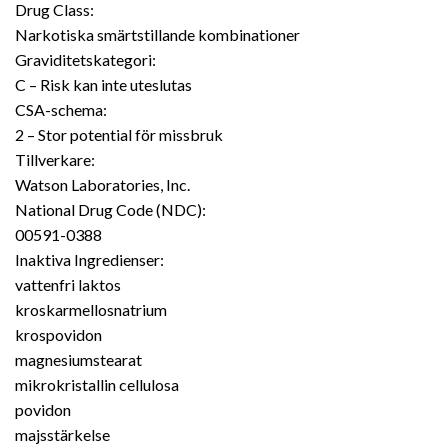
Drug Class:
Narkotiska smärtstillande kombinationer
Graviditetskategori:
C – Risk kan inte uteslutas
CSA-schema:
2 – Stor potential för missbruk
Tillverkare:
Watson Laboratories, Inc.
National Drug Code (NDC):
00591-0388
Inaktiva Ingredienser:
vattenfri laktos
kroskarmellosnatrium
krospovidon
magnesiumstearat
mikrokristallin cellulosa
povidon
majsstärkelse