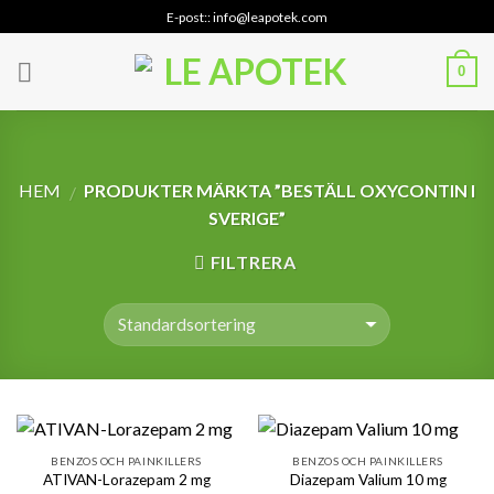
Skip
E-post:: info@leapotek.com
to
content
0
HEM
PRODUKTER MÄRKTA ”BESTÄLL OXYCONTIN I
/
SVERIGE”
FILTRERA
BENZOS OCH PAINKILLERS
BENZOS OCH PAINKILLERS
ATIVAN-Lorazepam 2 mg
Diazepam Valium 10 mg