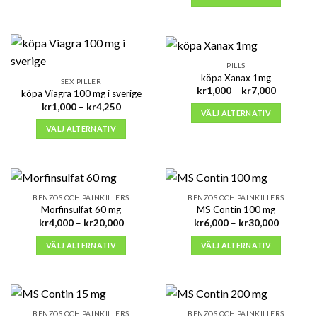
kr7,500
PILLS
köpa Xanax 1mg
SEX PILLER
Prisinterva
kr
1,000
–
kr
7,000
köpa Viagra 100 mg i sverige
kr1,000
Prisintervall:
kr
1,000
–
kr
4,250
till
VÄLJ ALTERNATIV
kr1,000
kr7,000
till
VÄLJ ALTERNATIV
kr4,250
BENZOS OCH PAINKILLERS
BENZOS OCH PAINKILLERS
Morfinsulfat 60 mg
MS Contin 100 mg
Prisintervall:
Prisinterv
kr
4,000
–
kr
20,000
kr
6,000
–
kr
30,000
kr4,000
kr6,000
till
till
VÄLJ ALTERNATIV
VÄLJ ALTERNATIV
kr20,000
kr30,000
BENZOS OCH PAINKILLERS
BENZOS OCH PAINKILLERS