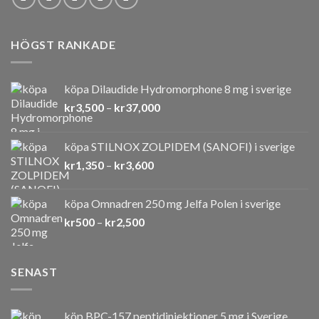
HÖGST RANKADE
köpa Dilaudide Hydromorphone 8 mg i sverige
Prisintervall:
kr
3,500
–
kr
37,000
kr3,500
till
köpa STILNOX ZOLPIDEM (SANOFI) i sverige
kr37,000
Prisintervall:
kr
1,350
–
kr
3,600
kr1,350
till
köpa Omnadren 250 mg Jelfa Polen i sverige
kr3,600
Prisintervall:
kr
500
–
kr
2,500
kr500
till
kr2,500
SENAST
köp BPC-157 peptidinjektioner 5 mg i Sverige