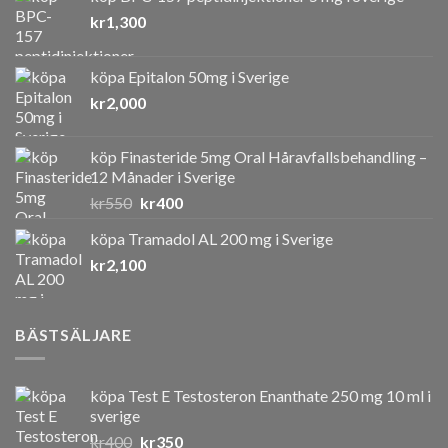
kr
1,300
köpa Epitalon 50mg i Sverige
kr
2,000
köp Finasteride 5mg Oral Håravfallsbehandling –
12 Månader i Sverige
Det
Det
kr
550
kr
400
ursprungliga
nuvarande
köpa Tramadol AL 200 mg i Sverige
priset
priset
kr
2,100
var:
är:
kr550.
kr400.
BÄSTSÄLJARE
köpa Test E Testosteron Enanthate 250 mg 10 ml i
sverige
Det
Det
kr
400
kr
350