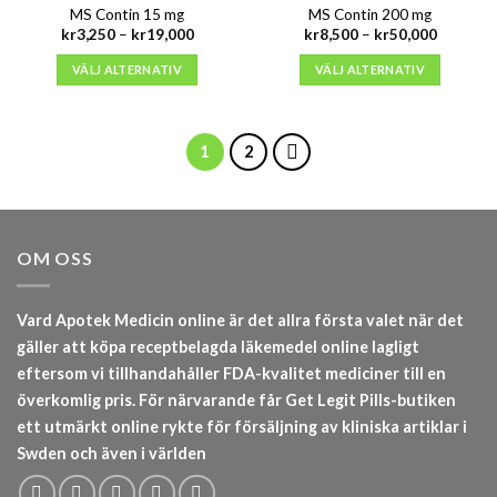
MS Contin 15 mg
MS Contin 200 mg
Prisintervall:
Prisinterv
kr
3,250
–
kr
19,000
kr
8,500
–
kr
50,000
kr3,250
kr8,500
till
till
VÄLJ ALTERNATIV
VÄLJ ALTERNATIV
kr19,000
kr50,000
1
2
OM OSS
Vard Apotek Medicin online är det allra första valet när det
gäller att köpa receptbelagda läkemedel online lagligt
eftersom vi tillhandahåller FDA-kvalitet mediciner till en
överkomlig pris. För närvarande får Get Legit Pills-butiken
ett utmärkt online rykte för försäljning av kliniska artiklar i
Swden och även i världen