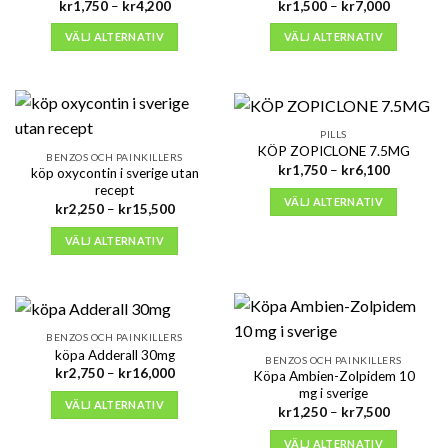
Prisintervall:
Prisinterva
kr
1,750
–
kr
4,200
kr
1,500
–
kr
7,000
kr1,750
kr1,500
till
till
VÄLJ ALTERNATIV
VÄLJ ALTERNATIV
kr4,200
kr7,000
PILLS
KÖP ZOPICLONE 7.5MG
BENZOS OCH PAINKILLERS
Prisinterva
kr
1,750
–
kr
6,100
köp oxycontin i sverige utan
kr1,750
recept
till
VÄLJ ALTERNATIV
Prisintervall:
kr6,100
kr
2,250
–
kr
15,500
kr2,250
till
VÄLJ ALTERNATIV
kr15,500
BENZOS OCH PAINKILLERS
köpa Adderall 30mg
BENZOS OCH PAINKILLERS
Prisintervall:
kr
2,750
–
kr
16,000
Köpa Ambien-Zolpidem 10
kr2,750
mg i sverige
till
VÄLJ ALTERNATIV
Prisinterva
kr16,000
kr
1,250
–
kr
7,500
kr1,250
till
VÄLJ ALTERNATIV