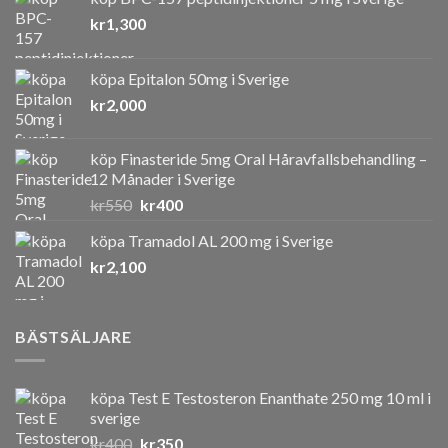
kr
1,300
köpa Epitalon 50mg i Sverige
kr
2,000
köp Finasteride 5mg Oral Håravfallsbehandling –
12 Månader i Sverige
Det
Det
kr
550
kr
400
ursprungliga
nuvarande
köpa Tramadol AL 200 mg i Sverige
priset
priset
kr
2,100
var:
är:
kr550.
kr400.
BÄSTSÄLJARE
köpa Test E Testosteron Enanthate 250 mg 10 ml i
sverige
Det
Det
kr
400
kr
350