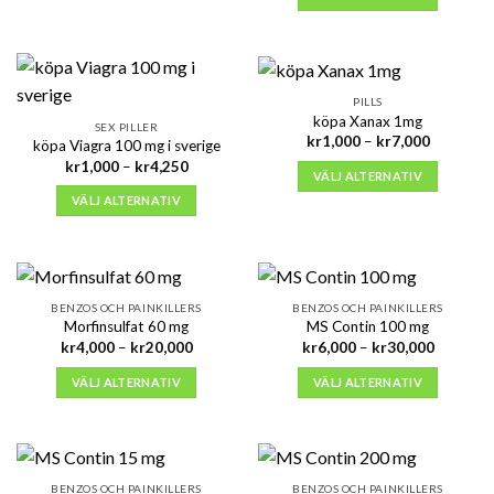
kr7,500
PILLS
köpa Xanax 1mg
SEX PILLER
Prisinterva
kr
1,000
–
kr
7,000
köpa Viagra 100 mg i sverige
kr1,000
Prisintervall:
kr
1,000
–
kr
4,250
till
VÄLJ ALTERNATIV
kr1,000
kr7,000
till
VÄLJ ALTERNATIV
kr4,250
BENZOS OCH PAINKILLERS
BENZOS OCH PAINKILLERS
Morfinsulfat 60 mg
MS Contin 100 mg
Prisintervall:
Prisinterv
kr
4,000
–
kr
20,000
kr
6,000
–
kr
30,000
kr4,000
kr6,000
till
till
VÄLJ ALTERNATIV
VÄLJ ALTERNATIV
kr20,000
kr30,000
BENZOS OCH PAINKILLERS
BENZOS OCH PAINKILLERS