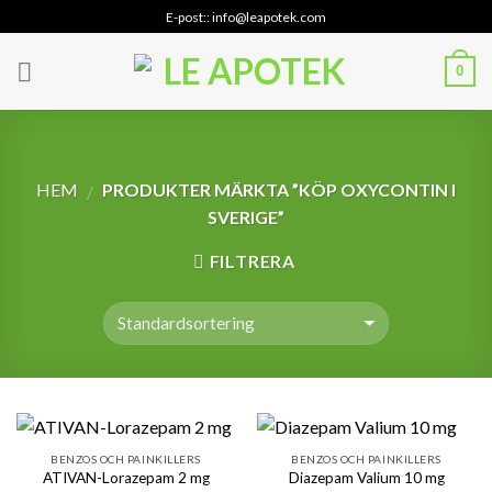
Skip
E-post:: info@leapotek.com
to
content
0
HEM
PRODUKTER MÄRKTA ”KÖP OXYCONTIN I
/
SVERIGE”
FILTRERA
BENZOS OCH PAINKILLERS
BENZOS OCH PAINKILLERS
ATIVAN-Lorazepam 2 mg
Diazepam Valium 10 mg