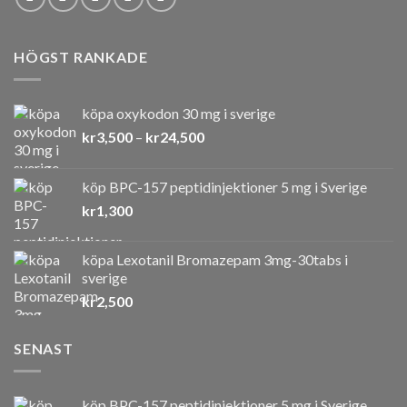
HÖGST RANKADE
köpa oxykodon 30 mg i sverige
Prisintervall:
kr
3,500
–
kr
24,500
kr3,500
till
köp BPC-157 peptidinjektioner 5 mg i Sverige
kr24,500
kr
1,300
köpa Lexotanil Bromazepam 3mg-30tabs i
sverige
kr
2,500
SENAST
köp BPC-157 peptidinjektioner 5 mg i Sverige