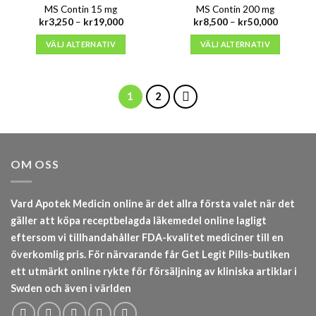
MS Contin 15 mg
MS Contin 200 mg
Prisintervall:
Prisinterv
kr
3,250
–
kr
19,000
kr
8,500
–
kr
50,000
kr3,250
kr8,500
till
till
VÄLJ ALTERNATIV
VÄLJ ALTERNATIV
kr19,000
kr50,000
1
2
OM OSS
Vard Apotek Medicin online är det allra första valet när det
gäller att köpa receptbelagda läkemedel online lagligt
eftersom vi tillhandahåller FDA-kvalitet mediciner till en
överkomlig pris. För närvarande får Get Legit Pills-butiken
ett utmärkt online rykte för försäljning av kliniska artiklar i
Swden och även i världen