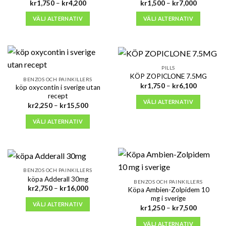
Prisintervall:
Prisinterva
kr
1,750
–
kr
4,200
kr
1,500
–
kr
7,000
kr1,750
kr1,500
till
till
VÄLJ ALTERNATIV
VÄLJ ALTERNATIV
kr4,200
kr7,000
PILLS
KÖP ZOPICLONE 7.5MG
BENZOS OCH PAINKILLERS
Prisinterva
kr
1,750
–
kr
6,100
köp oxycontin i sverige utan
kr1,750
recept
till
VÄLJ ALTERNATIV
Prisintervall:
kr6,100
kr
2,250
–
kr
15,500
kr2,250
till
VÄLJ ALTERNATIV
kr15,500
BENZOS OCH PAINKILLERS
köpa Adderall 30mg
BENZOS OCH PAINKILLERS
Prisintervall:
kr
2,750
–
kr
16,000
Köpa Ambien-Zolpidem 10
kr2,750
mg i sverige
till
VÄLJ ALTERNATIV
Prisinterva
kr16,000
kr
1,250
–
kr
7,500
kr1,250
till
VÄLJ ALTERNATIV